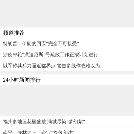
频道推荐
特朗普：伊朗的回应“完全不可接受”
涉疫邮轮“洪迪厄斯”号疏散工作正按计划进行
以军称其兵力逼近临界点 警告多线作战难以为
24小时新闻排行
福州多地蓝花楹盛放 满城尽染“梦幻紫”
南平：绿林之下，企业“拎包入驻”