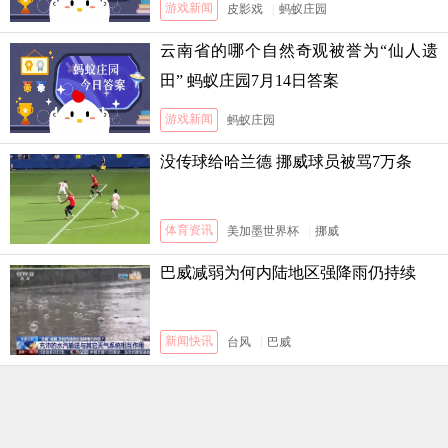
游戏新闻
皮影戏
|
蚂蚁庄园
云南省的哪个自然奇观被誉为“仙人遗
田” 蚂蚁庄园7月14日答案
游戏新闻
蚂蚁庄园
没传球给哈兰德 挪威球员被骂7万条
体育资讯
美加墨世界杯
|
挪威
巴威减弱为何内陆地区强降雨仍持续
新闻快讯
台风
|
巴威