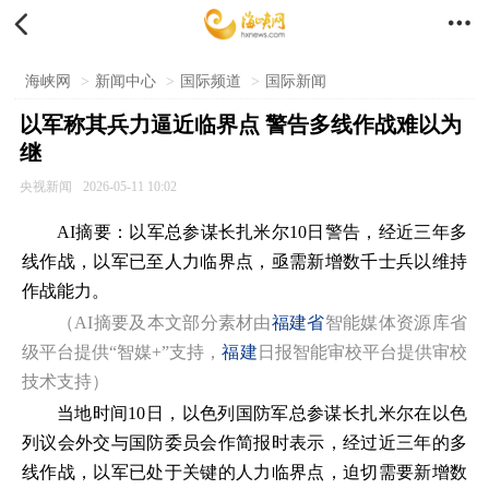


海峡网
>
新闻中心
>
国际频道
>
国际新闻
以军称其兵力逼近临界点 警告多线作战难以为
继
央视新闻
2026-05-11 10:02
AI摘要：以军总参谋长扎米尔10日警告，经近三年多
线作战，以军已至人力临界点，亟需新增数千士兵以维持
作战能力。
（AI摘要及本文部分素材由
福建省
智能媒体资源库省
级平台提供“智媒+”支持，
福建
日报智能审校平台提供审校
技术支持）
当地时间10日，以色列国防军总参谋长扎米尔在以色
列议会外交与国防委员会作简报时表示，经过近三年的多
线作战，以军已处于关键的人力临界点，迫切需要新增数