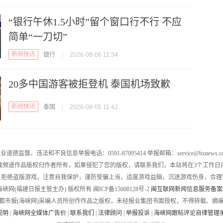
“银行午休1.5小时”留个窗口行不行 不应
简单“一刀切”
新闻快讯
银行
|
2026-08-06 11:34
20多中国游客被拒登机 泰国机场致歉
新闻快讯
泰国
|
2026-08-05 11:42
业道德监督、违法和不良信息举报电话：0591-87095414 举报邮箱：service@hxnews.c
戏频道作品版权归作者所有，如果侵犯了您的版权，请联系我们，本站将在3个工作日
，拒绝盗版游戏，注意自我保护，谨防受骗上当，适度游戏益脑，沉迷游戏伤身，合理
016 海峡网(福建日报主管主办) 版权所有 闽ICP备15008128号-2
闽互联网新闻信息服务备案编号
都市报(海峡网)采编人员所创作作品之版权，未经报业集团书面授权，不得转载、摘
说明
|
海峡网全媒体广告价
|
联系我们
|
法律顾问
|
举报投诉
|
海峡网跟帖评论自律管理