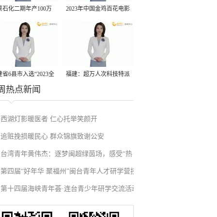
景石化二期年产100万
2023年中国金鸡百花电影
丙烷脱氢项目建成中交
节有福电影巡展31日启动
省6县市入选“2023全
福建：超万人次科技特派
周热点新闻
县域发展潜力百强县”
员一线开展服务
西湖灯影暖医者 仁心托举笑颜开
追赃挽损暖民心 群众锦旗致谢公安
台湾青年黄伟杰：逐梦闽超绿茵场，感受“热
第四届“好年华 聚福州”闽台青年人才研学营技
血”与温情
第十四届海峡青年荟·连台青少年研学交流活动
术成果项目路演在榕举办
在福州启航