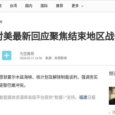
南
台湾
国内
国际
推荐
更多
闻
对美最新回应聚焦结束地区战
为您推荐
2026-05-11 14:50
来源：央视新闻
频
，愿就霍尔木兹海峡、核计划及解除制裁谈判，强调务实
是黎巴嫩冲突。
智能媒体资源库省级平台提供“智媒+”支持，
福建
日报