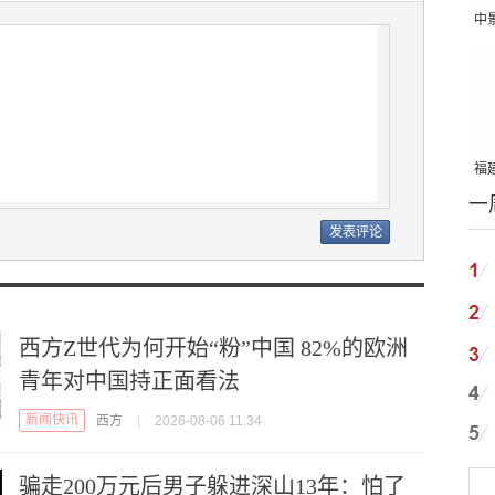
中
吨
福建
一
国
西方Z世代为何开始“粉”中国 82%的欧洲
青年对中国持正面看法
新闻快讯
西方
|
2026-08-06 11:34
骗走200万元后男子躲进深山13年：怕了