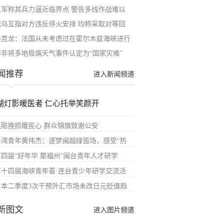
以军称其兵力逼近临界点 警告多线作战难以
俄乌互指对方违反停火安排 均称采取对等回
马克龙：法国从未考虑过在霍尔木兹海峡进行
南非将多地极端天气事件认定为“国家灾难”
闻推荐
进入新闻频道
湖灯影暖医者 仁心托举笑颜开
追赃挽损暖民心 群众锦旗致谢公安
台湾青年黄伟杰：逐梦闽超绿茵场，感受“热
第四届“好年华 聚福州”闽台青年人才研学
第十四届海峡青年荟·连台青少年研学交流活
日本二季度3次干预外汇市场未改日元贬值趋
新图文
进入图片频道