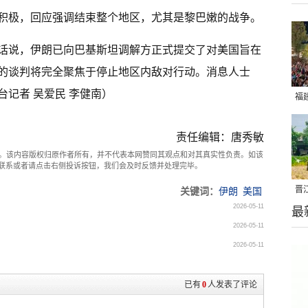
积极，回应强调结束整个地区，尤其是黎巴嫩的战争。
的话说，伊朗已向巴基斯坦调解方正式提交了对美国旨在
的谈判将完全聚焦于停止地区内敌对行动。消息人士
记者 吴爱民 李健南）
福
亮
责任编辑：唐秀敏
。该内容版权归原作者所有，并不代表本网赞同其观点和对其真实性负责。如该
com联系或者请点击右侧投诉按钮，我们会及时反馈并处理完毕。
晋
关键词：
伊朗
美国
2026-05-11
最
千
2026-05-11
2026-05-11
已有
0
人发表了评论