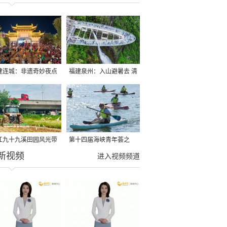
建连城：非遗奇妙夜点
福建泉州：入山避暑去 清
夏夜
凉好惬意
江九十九溪田园风光带
第十四届海峡青年荟之
新视频
亩早稻迎来成熟收割季
2026榕台青年大学生水上
进入视频频道
运动交流营