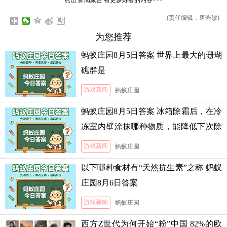
(责任编辑：唐秀敏)
为您推荐
蚂蚁庄园8月5日答案 世界上最大的珊瑚
礁群是
游戏新闻
蚂蚁庄园
蚂蚁庄园8月5日答案 冰箱除霜后，在冷
冻室内壁涂抹哪种物质，能降低下次除
霜的难度
游戏新闻
蚂蚁庄园
以下哪种食材有“天然抗生素”之称 蚂蚁
庄园8月6日答案
游戏新闻
蚂蚁庄园
西方Z世代为何开始“粉”中国 82%的欧