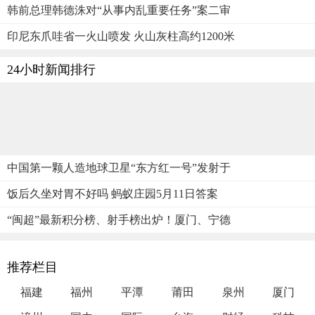
韩前总理韩德洙对“从事内乱重要任务”案二审
印尼东爪哇省一火山喷发 火山灰柱高约1200米
24小时新闻排行
中国第一颗人造地球卫星“东方红一号”发射于
饭后久坐对胃不好吗 蚂蚁庄园5月11日答案
“闽超”最新积分榜、射手榜出炉！厦门、宁德
推荐栏目
福建
福州
平潭
莆田
泉州
厦门