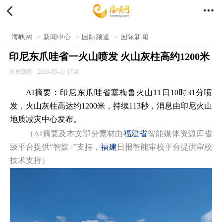


海峡网
>
新闻中心
>
国际频道
>
国际新闻
印尼东爪哇省一火山喷发 火山灰柱高约1200米
央视新闻
2026-05-11 17:41
AI摘要：印尼东爪哇省塞梅鲁火山11日10时31分喷
发，火山灰柱高达约1200米，持续113秒，消息由印尼火山
地质减灾中心发布。
（AI摘要及本文部分素材由
福建省
智能媒体资源库省
级平台提供“智媒+”支持，
福建
日报智能审校平台提供审校
技术支持）