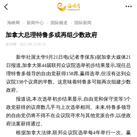


海峡网
>
新闻中心
>
国际频道
>
国际新闻
加拿大总理特鲁多或再组少数政府
新华网
2021-09-22 09:20
新华社渥太华9月21日电(记者李保东)据加拿大媒体21
日报道,加拿大第44届联邦众议院选举初步结果显示,现任总
理特鲁多领导的自由党获得158席,赢得选举,但没有达到众
议院338个议席的半数。这意味着特鲁多可能再次组建少数
政府。
报道说,本次选举初步结果显示,自由党和保守党等5个
政党获得的议席数几乎与上次选举相同。未来,特鲁多领导
的自由党仍将不得不在众议院寻求与其他党派合作,以使政
府法案获得通过。
根据加拿大法律,联邦众议院选举每4年举行一次。赢