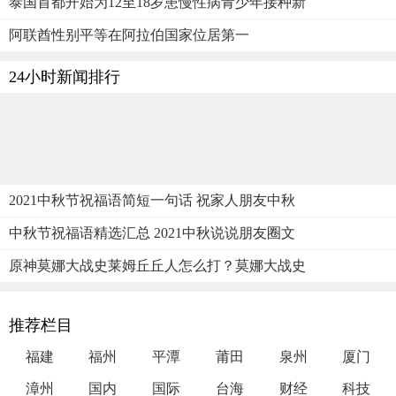
泰国首都开始为12至18岁患慢性病青少年接种新
阿联酋性别平等在阿拉伯国家位居第一
24小时新闻排行
2021中秋节祝福语简短一句话 祝家人朋友中秋
中秋节祝福语精选汇总 2021中秋说说朋友圈文
原神莫娜大战史莱姆丘丘人怎么打？莫娜大战史
推荐栏目
福建
福州
平潭
莆田
泉州
厦门
漳州
国内
国际
台海
财经
科技