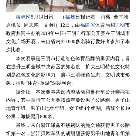
海峡网
5月14日讯 （
福建
日报记者 肖榕 全幸雅
通讯员 周志鸿 文/图）12日，由
福建省
体育局和
三明
市
政府共同主办的2019年中国·三明自行车公开赛在三明城市
文化广场开赛，来自省内外1000多名骑行爱好者参加了本
次比赛。
本次赛事是三明市打造红色体育品牌的重要内容，旨
在提升三明全域中央苏区的知名度，扩大三明特色文化特
别是红色文化的影响力，展示三明绿色生态、文明城市形
象，推动“体育+旅游”深度融合。
据介绍，本次赛事共设骑游活动和自行车公开赛两项
内容，其中自行车公开赛按照年龄设男子公路组、男子山
地青年组、男子山地壮年组、女子组4个组别。路线全长19
公里，海拔爬升800米。
最终，来自浙江泽鑫不锈钢队的施文通获得男子公路
组第一名，浙江贝欧车队的胡甜甜获得男子山地青年组第