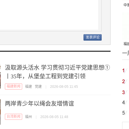
中
吨
福建
一
国
汲取源头活水 学习贯彻习近平党建思想①
丨35年，从堡垒工程到党建引领
福建新闻
福建
党建
|
2026-08-05 11:45
两岸青少年以绳会友增情谊
台湾新闻
福州
|
2026-08-05 11:48