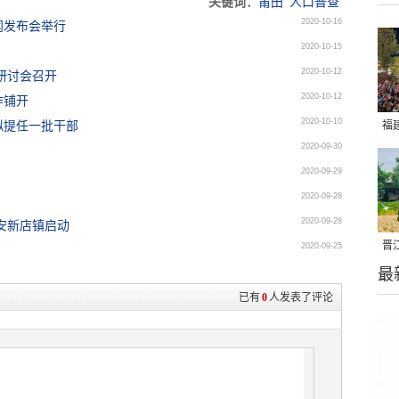
关键词：
莆田
人口普查
2020-10-16
闻发布会举行
2020-10-15
2020-10-12
研讨会召开
2020-10-12
昨铺开
2020-10-10
拟提任一批干部
福
2020-09-30
亮
2020-09-29
2020-09-28
2020-09-28
安新店镇启动
晋
2020-09-25
最
千
已有
0
人发表了评论