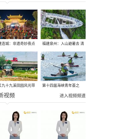
建连城：非遗奇妙夜点
福建泉州：入山避暑去 清
夏夜
凉好惬意
江九十九溪田园风光带
第十四届海峡青年荟之
新视频
亩早稻迎来成熟收割季
2026榕台青年大学生水上
进入视频频道
运动交流营