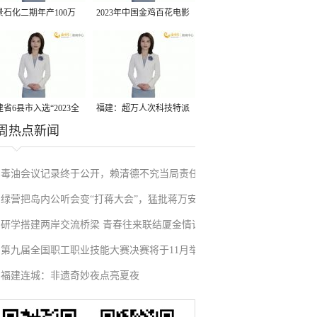
景石化二期年产100万
2023年中国金鸡百花电影
丙烷脱氢项目建成中交
节有福电影巡展31日启动
省6县市入选“2023全
福建：超万人次科技特派
周热点新闻
县域发展潜力百强县”
员一线开展服务
毒油会议记录终于公开，赖清德不究当局责任
绿营把岛内公听会变“打蒋大会”，猛批蒋万安
反甩锅卢秀燕，蓝营点名责任官员要求撤职下
研学搭建两岸交流桥梁 青春往来联结厦金情谊
废除监察机构主张，遭蓝营搬出蔡英文、赖清
台
第九届全国职工职业技能大赛决赛将于11月举
德过往言论打脸
福建连城：非遗奇妙夜点亮夏夜
行