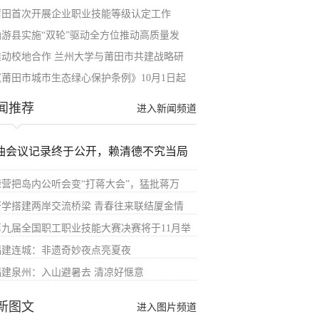
莆田首次开展企业职业技能等级认定工作
仙游县实施“双轮”驱动全方位推动高质量发
推动校地合作 兰州大学与莆田市共建战略研
《莆田市城市生态绿心保护条例》10月1日起
闻推荐
进入新闻频道
油会议记录终于公开，赖清德不究当局
绿营把岛内公听会变“打蒋大会”，猛批蒋万
研学搭建两岸交流桥梁 青春往来联结厦金情
第九届全国职工职业技能大赛决赛将于11月举
福建连城：非遗奇妙夜点亮夏夜
福建泉州：入山避暑去 清凉好惬意
新图文
进入图片频道