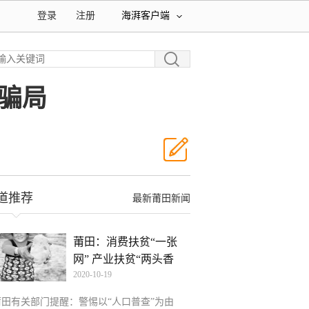
登录
注册
海湃客户端
骗局
道推荐
最新莆田新闻
莆田：消费扶贫“一张
网” 产业扶贫“两头香
2020-10-19
莆田有关部门提醒：警惕以“人口普查”为由