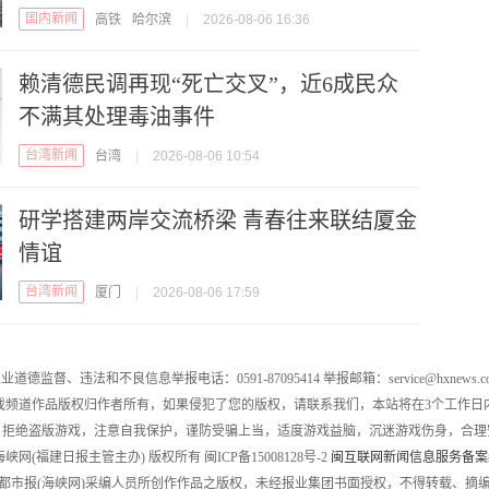
国内新闻
高铁
哈尔滨
|
2026-08-06 16:36
赖清德民调再现“死亡交叉”，近6成民众
不满其处理毒油事件
台湾新闻
台湾
|
2026-08-06 10:54
研学搭建两岸交流桥梁 青春往来联结厦金
情谊
台湾新闻
厦门
|
2026-08-06 17:59
业道德监督、违法和不良信息举报电话：0591-87095414 举报邮箱：service@hxnews.c
戏频道作品版权归作者所有，如果侵犯了您的版权，请联系我们，本站将在3个工作日
，拒绝盗版游戏，注意自我保护，谨防受骗上当，适度游戏益脑，沉迷游戏伤身，合理
016 海峡网(福建日报主管主办) 版权所有 闽ICP备15008128号-2
闽互联网新闻信息服务备案编号
都市报(海峡网)采编人员所创作作品之版权，未经报业集团书面授权，不得转载、摘