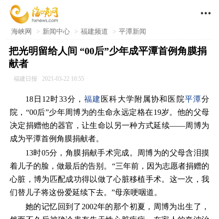

海峡网
>
新闻中心
>
福建频道
>
平潭新闻
把光明留给人间 “00后”少年成平潭首例角膜捐
献者
福建日报
2021-03-22 10:55
18日12时33分，
福建
医科大学附属协和医院
平潭
分
院，“00后”少年周博为的生命永远定格在19岁。他的父母
决定捐赠他的器官，让生命以另一种方式延续——周博为
成为平潭首例角膜捐献者。
13时05分，角膜捐献手术完成。周博为的父母含泪摸
着儿子的脸，做最后的告别。“三年前，因为志愿者捐赠的
心脏，博为匹配成功得以做了心脏移植手术。这一次，我
们替儿子将这份爱延续下去。”母亲哽咽道。
她的记忆回到了2002年的那个初夏，周博为出生了，