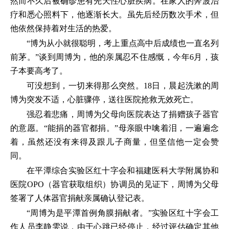
然而不久后被确诊患有先天性心脏疾病。在家人的奔波治
疗和悉心照料下，他逐渐长大。虽先后经历数次手术，但
他依然保持着对生活的热爱。
“博为从小就很聪明，考上重点高中后成绩也一直名列
前茅。”谈到周博为，他的亲属忍不住感慨，今年6月，孩
子本要高考了。
可没想到，一切来得那么突然。18日，晨起洗漱的周
博为突发不适，心脏骤停，送往医院抢救无效死亡。
强忍着悲痛，周博为父母向医院表达了捐赠孩子器官
的意愿。“能捐的器官都捐。”母亲眼中噙着泪，一遍遍念
着，虽然还没有来得及跟儿子商量，但坚信他一定会赞
同。
在平潭综合实验区红十字会和福建医科大学附属协和
医院OPO（器官获取组织）协调员的见证下，周博为父母
签署了人体器官捐献亲属确认登记表。
“周博为是平潭首例角膜捐献者。”实验区红十字会工
作人员李静雯说，由于心跳已经停止，经过评估确定其他