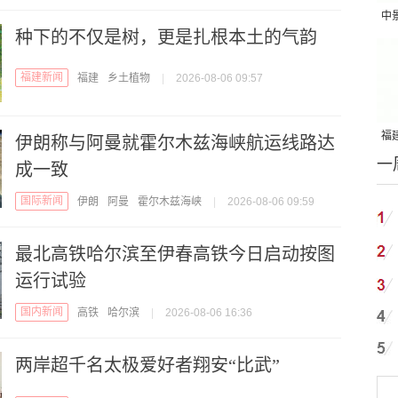
中
种下的不仅是树，更是扎根本土的气韵
吨
福建新闻
福建
乡土植物
|
2026-08-06 09:57
福建
伊朗称与阿曼就霍尔木兹海峡航运线路达
一
国
成一致
国际新闻
伊朗
阿曼
霍尔木兹海峡
|
2026-08-06 09:59
最北高铁哈尔滨至伊春高铁今日启动按图
运行试验
国内新闻
高铁
哈尔滨
|
2026-08-06 16:36
两岸超千名太极爱好者翔安“比武”