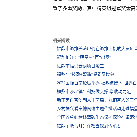
置了多重奖励，其中精英组冠军奖金高达
相关阅读
福鼎市渔排养殖户们在渔排上投放大黄鱼
福鼎柏洋：“明星村”再“出圈”
福鼎市福供云厨项目竣工
福鼎：“技改+智造”提质又增效
2022国际白茶论坛举办 福鼎被授予“世界
福鼎市沙埕镇：科技做支撑 增收动力足
新工艺白茶创制人王奕森：九旬茶人的三
乡村振兴看宁德网络主题传播活动走进福
全国首单红树林蓝碳生态保护保险在闽落
福鼎前岐马灯：在校园找到传承者