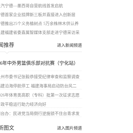
上汽宁德—墨西哥自营航线首发启航
宁德首家企业挂牌新三板并直接进入创新层
宁德推出25个义务植树点 5万余株林木供认养
民建福建省委直属智媒体支部走进宁德采访采
闻推荐
进入新闻频道
026年中外男篮俱乐部对抗赛（宁化站）
泉州市委书记张毅恭接受纪律审查和监察调查
福建沿海停航停工 福建海事局启动防台风二
2026年体育类高职（专科）批第一次征求志愿
财政平稳运行助力经济向好
国台办：民进党当局倒行逆施锁不住台青求发
新图文
进入图片频道