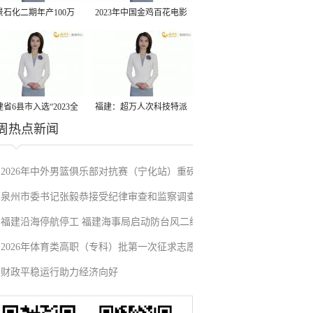
景石化二期年产100万
2023年中国金鸡百花电影
丙烷脱氢项目建成中交
节有福电影巡展31日启动
省6县市入选“2023全
福建：超万人次科技特派
周热点新闻
县域发展潜力百强县”
员一线开展服务
2026年中外男篮俱乐部对抗赛（宁化站）重磅
泉州市委书记张毅恭接受纪律审查和监察调查
来袭！抢票通道即将开启→
福建沿海停航停工 福建海事局启动防台风二级
2026年体育类高职（专科）批第一次征求志愿
应急响应
财政平稳运行助力经济向好
填报