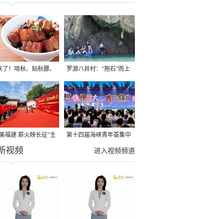
秋了！啃秋、贴秋膘、
罗源八井村：“抱石”而上
秋，福建人这样过才够
→
寻美福建 薪火映长征”主
第十四届海峡青年荟集中
新视频
活动在龙岩长汀启动
阶段活动在福州举行
进入视频频道