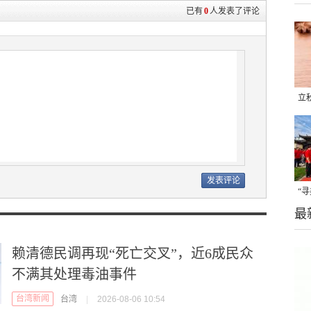
已有
0
人发表了评论
立
晒
味
“
最
题
赖清德民调再现“死亡交叉”，近6成民众
不满其处理毒油事件
台湾新闻
台湾
|
2026-08-06 10:54