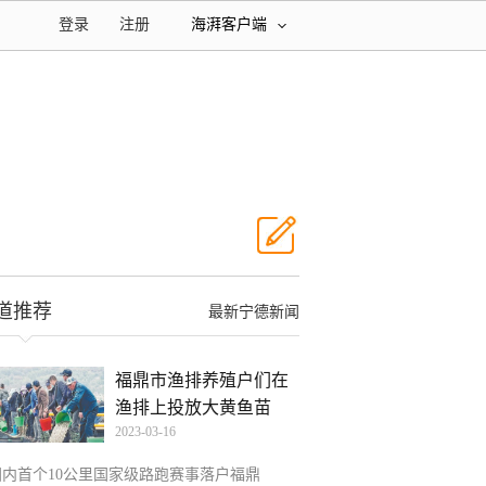
登录
注册
海湃客户端
道推荐
最新宁德新闻
福鼎市渔排养殖户们在
渔排上投放大黄鱼苗
2023-03-16
国内首个10公里国家级路跑赛事落户福鼎