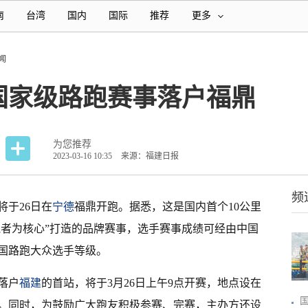
南
台湾
国内
国际
推荐
更多
闻
国家级路跑赛事落户福鼎
为您推荐
2023-03-16 10:35
来源：福建日报
频
将于26日在
宁德
福鼎开跑。据悉，这是国内首个10公里
跑者为核心”打造的品牌赛事，选手赛事成绩可经由中国
国路跑大众选手等级。
落户
福建
的首站，将于3月26日上午9点开赛，地点设在
人。同时，为鼓励广大跑友积极参赛、完赛，主办方还设