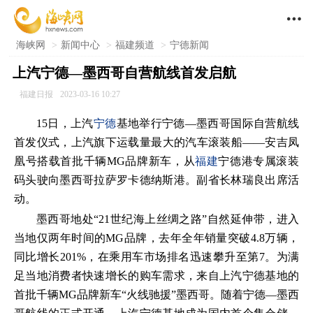

海峡网
>
新闻中心
>
福建频道
>
宁德新闻
上汽宁德—墨西哥自营航线首发启航
福建日报
2023-03-16 10:27
15日，上汽
宁德
基地举行宁德—墨西哥国际自营航线
首发仪式，上汽旗下运载量最大的汽车滚装船——安吉凤
凰号搭载首批千辆MG品牌新车，从
福建
宁德港专属滚装
码头驶向墨西哥拉萨罗卡德纳斯港。副省长林瑞良出席活
动。
墨西哥地处“21世纪海上丝绸之路”自然延伸带，进入
当地仅两年时间的MG品牌，去年全年销量突破4.8万辆，
同比增长201%，在乘用车市场排名迅速攀升至第7。为满
足当地消费者快速增长的购车需求，来自上汽宁德基地的
首批千辆MG品牌新车“火线驰援”墨西哥。随着宁德—墨西