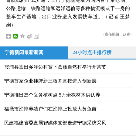
哥航线的正式开通，上汽宁德基地成为国内首个集仓储、
公路运输、铁路运输和远洋运输等多种物流模式于一身的
整车生产基地，出口业务进入发展快车道。（记者 王梦
娴）
(责任编辑：赵睿)
宁德新闻最新新闻
24小时点击排行榜
霞浦县盐田乡洋边村寨下畲族自然村举行开茶节
宁德首家企业挂牌新三板并直接进入创新层
宁德推出25个义务植树点 5万余株林木供认养
福鼎市渔排养殖户们在渔排上投放大黄鱼苗
民建福建省委直属智媒体支部走进宁德采访采风