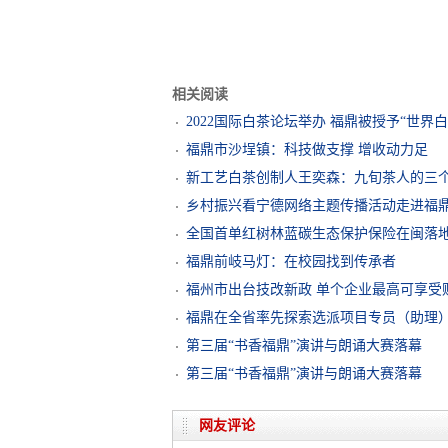
相关阅读
2022国际白茶论坛举办 福鼎被授予“世界
福鼎市沙埕镇：科技做支撑 增收动力足
新工艺白茶创制人王奕森：九旬茶人的三
乡村振兴看宁德网络主题传播活动走进福
全国首单红树林蓝碳生态保护保险在闽落
福鼎前岐马灯：在校园找到传承者
福州市出台技改新政 单个企业最高可享受贴
福鼎在全省率先探索选派项目专员（助理
第三届“书香福鼎”演讲与朗诵大赛落幕
第三届“书香福鼎”演讲与朗诵大赛落幕
网友评论