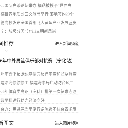
022国际白茶论坛举办 福鼎被授予“世界白
宁德世界地质公园文旅节举行 落地签约20个
宁德高校发布全国首部《大黄鱼产业发展蓝皮
周宁：垃圾分类“分”出文明新风尚
闻推荐
进入新闻频道
026年中外男篮俱乐部对抗赛（宁化站）
泉州市委书记张毅恭接受纪律审查和监察调查
福建沿海停航停工 福建海事局启动防台风二
2026年体育类高职（专科）批第一次征求志愿
财政平稳运行助力经济向好
国台办：民进党当局倒行逆施锁不住台青求发
新图文
进入图片频道