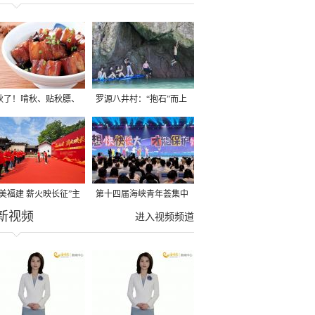
秋了！啃秋、贴秋膘、
罗源八井村：“抱石”而上
秋，福建人这样过才够
→
寻美福建 薪火映长征”主
第十四届海峡青年荟集中
新视频
活动在龙岩长汀启动
阶段活动在福州举行
进入视频频道