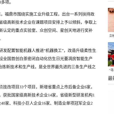
0多项。
年来，福鼎市围绕实施工业升级工程，出台一系列扶持政
省级高新技术企业在课题项目安排上予以倾斜，争取上
新认定的重点实验室、众创空间、星创天地进行奖补
立
。
晒
研发配置智能机器人推进“机器换工”，改造升级柔性生
味
设全国首创白茶密闭自动化仿生日光萎凋房智能生产
等冶炼新技术和生产线，是全世界最先进的三条生产线之
“
最
题
点技改项目33个项目，新增省重点上市后备企业6家，
。获批国家级高新技术企业14家，省级新型研发机构1
40家、科技小巨人企业16家、制造业单项冠军企业2