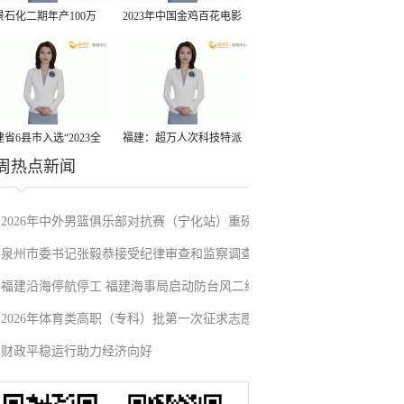
景石化二期年产100万
2023年中国金鸡百花电影
丙烷脱氢项目建成中交
节有福电影巡展31日启动
省6县市入选“2023全
福建：超万人次科技特派
周热点新闻
县域发展潜力百强县”
员一线开展服务
2026年中外男篮俱乐部对抗赛（宁化站）重磅
泉州市委书记张毅恭接受纪律审查和监察调查
来袭！抢票通道即将开启→
福建沿海停航停工 福建海事局启动防台风二级
2026年体育类高职（专科）批第一次征求志愿
应急响应
财政平稳运行助力经济向好
填报