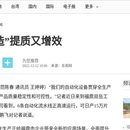
南
台湾
国内
国际
电子报
更多
闻
造”提质又增效
为您推荐
2022-12-12 10:06
来源：东南网
频
 范陈春 通讯员 王婷婷）“我们的自动化设备贯穿全生产
产品质量稳定性和可控性。”记者近日来到福鼎双岳工
司看到，6条自动化流水线正高速运行，可日产15万片
周鹏飞对记者说道。
能化生产正给福鼎市企业带来全新的应用场景，全面提升