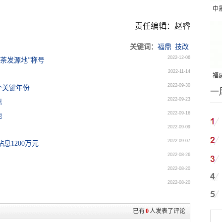
中
吨
责任编辑：赵睿
关键词：
福鼎
技改
2022-12-06
白茶发源地”称号
2022-11-14
福建
2022-09-30
个关键年份
一
国
2022-09-23
鼎
2022-09-16
地
2022-09-09
2022-09-07
息1200万元
2022-08-26
）
2022-08-20
2022-08-20
已有
0
人发表了评论