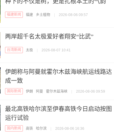
种下的不仅是树，更是扎根本土的气韵
福建新闻
福建
乡土植物
|
2026-08-06 09:57
两岸超千名太极爱好者翔安“比武”
台湾新闻
太极
|
2026-08-07 10:41
伊朗称与阿曼就霍尔木兹海峡航运线路达
成一致
国际新闻
伊朗
阿曼
霍尔木兹海峡
|
2026-08-06 09:59
最北高铁哈尔滨至伊春高铁今日启动按图
运行试验
国内新闻
高铁
哈尔滨
|
2026-08-06 16:36