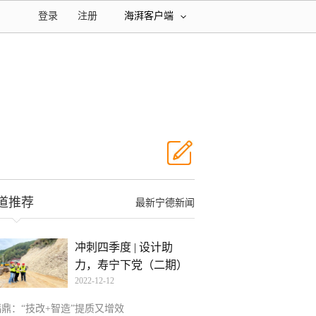
登录
注册
海湃客户端
道推荐
最新宁德新闻
冲刺四季度 | 设计助
力，寿宁下党（二期）
2022-12-12
项
福鼎：“技改+智造”提质又增效