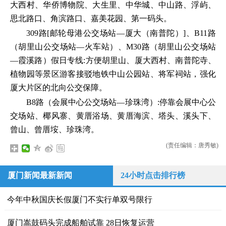
大西村、华侨博物院、大生里、中华城、中山路、浮屿、
思北路口、角滨路口、嘉美花园、第一码头。
309路[邮轮母港公交场站—厦大（南普陀）]、B11路
（胡里山公交场站—火车站）、M30路（胡里山公交场站
—霞溪路）假日专线:方便胡里山、厦大西村、南普陀寺、
植物园等景区游客接驳地铁中山公园站、将军祠站，强化
厦大片区的北向公交保障。
B8路（会展中心公交场站—珍珠湾）:停靠会展中心公
交场站、椰风寨、黄厝浴场、黄厝海滨、塔头、溪头下、
曾山、曾厝垵、珍珠湾。
(责任编辑：唐秀敏)
厦门新闻最新新闻
24小时点击排行榜
今年中秋国庆长假厦门不实行单双号限行
厦门嵩鼓码头完成船舶试靠 28日恢复运营