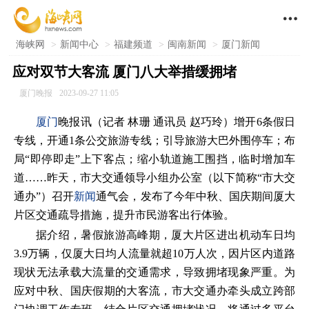

海峡网
>
新闻中心
>
福建频道
>
闽南新闻
>
厦门新闻
应对双节大客流 厦门八大举措缓拥堵
厦门晚报
2023-09-27 11:05
厦门
晚报讯（记者 林珊 通讯员 赵巧玲）增开6条假日
专线，开通1条公交旅游专线；引导旅游大巴外围停车；布
局“即停即走”上下客点；缩小轨道施工围挡，临时增加车
道……昨天，市大交通领导小组办公室（以下简称“市大交
通办”）召开
新闻
通气会，发布了今年中秋、国庆期间厦大
片区交通疏导措施，提升市民游客出行体验。
据介绍，暑假旅游高峰期，厦大片区进出机动车日均
3.9万辆，仅厦大日均人流量就超10万人次，因片区内道路
现状无法承载大流量的交通需求，导致拥堵现象严重。为
应对中秋、国庆假期的大客流，市大交通办牵头成立跨部