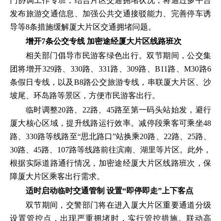
门协调工作专班，结合片区交通拥堵状况，将通过多平台
发布旅游交通信息、加强公共交通接驳能力、完善停车诱
导等8条措施缓解厦大片区交通拥堵问题。
增开7条公交专线 加密途经厦大片区线路班次
相关部门倡导市民游客绿色出行。双节期间，公交集
团将增开329路、330路、331路、309路、B11路、M30路6
条假日专线，以及B8路公交旅游专线，串联厦大片区、沙
坡尾、环岛路等景区，方便市民游客出行。
临时调整20路、22路、45路至第一码头站始发，避行
厦大核心区域，提升线路运行效率。减停段乘客可乘坐48
路、330路等线路至“思北路口”站换乘20路、22路、25路、
30路、45路、107路等线路前往滨南、湖里等片区。此外，
根据实际道路通行情况，加密途经厦大片区线路班次，保
障厦大片区乘客出行需求。
适时启动临时交通管制 设置“即停即走”上下客点
双节期间，交警部门将在进入厦大片区重要通道分级
设置管控点，出现严重拥堵时，实行管控措施。联动高