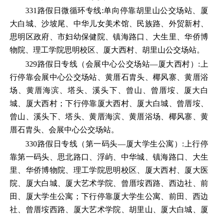
331路假日微循环专线:单向停靠胡里山公交场站、厦
大白城、沙坡尾、中华儿女美术馆、民族路、外贸新村、
思明区政府、市妇幼保健院、镇海路口、大生里、华侨博
物院、理工学院思明校区、厦大西村、胡里山公交场站。
329路假日专线（会展中心公交场站—厦大西村）:上
行停靠会展中心公交场站、黄厝石胄头、椰风寨、黄厝浴
场、黄厝海滨、塔头、溪头下、曾山、曾厝垵、厦大白
城、厦大西村；下行停靠厦大西村、厦大白城、曾厝垵、
曾山、溪头下、塔头、黄厝海滨、黄厝浴场、椰风寨、黄
厝石胄头、会展中心公交场站。
330路假日专线（第一码头—厦大学生公寓）:上行停
靠第一码头、思北路口、浮屿、中华城、镇海路口、大生
里、华侨博物院、理工学院思明校区、厦大西村、厦大医
院、厦大白城、厦大艺术学院、曾厝垵西路、西边社、前
田、厦大学生公寓；下行停靠厦大学生公寓、前田、西边
社、曾厝垵西路、厦大艺术学院、胡里山、厦大白城、厦