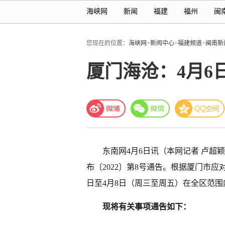
海峡网
新闻
福建
福州
闽
您现在的位置：
海峡网
>
新闻中心
>
福建频道
>
闽南新
厦门海沧：4月6
东南网4月6日讯（本网记者 卢超颖
布〔2022〕第8号通告。根据厦门市
日至4月8日（周三至周五）在全区范
现将有关事项通告如下：