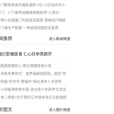
厦门教育局发布最新通知 8日-15日岛内中小
厦门：22个督导组确保核酸检测“三到位”
清明小长假厦门市民就近踏青 错峰出行隔座
厦门港生产数据 一季度创同期历史新高
闻推荐
进入新闻频道
湖灯影暖医者 仁心托举笑颜开
追赃挽损暖民心 群众锦旗致谢公安
台湾青年黄伟杰：逐梦闽超绿茵场，感受“热
第四届“好年华 聚福州”闽台青年人才研学
第十四届海峡青年荟·连台青少年研学交流活
日本二季度3次干预外汇市场未改日元贬值趋
新图文
进入图片频道