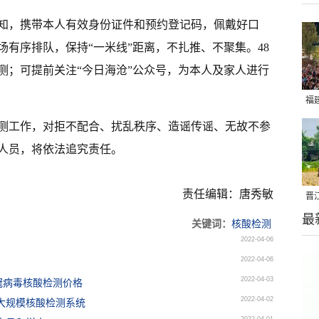
知，携带本人有效身份证件和预约登记码，佩戴好口
有序排队，保持“一米线”距离，不扎推、不聚集。48
测；可提前关注“今日海沧”公众号，为本人及家人进行
福
亮
测工作，对拒不配合、扰乱秩序、造谣传谣、无故不参
人员，将依法追究责任。
责任编辑：唐秀敏
晋
最
千
关键词：
核酸检测
2022-04-06
2022-04-06
2022-04-03
冠病毒核酸检测价格
2022-04-02
大规模核酸检测系统