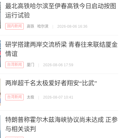
最北高铁哈尔滨至伊春高铁今日启动按图
运行试验
国内新闻
高铁
哈尔滨
|
2026-08-06 16:36
研学搭建两岸交流桥梁 青春往来联结厦金
情谊
台湾新闻
厦门
|
2026-08-06 17:59
两岸超千名太极爱好者翔安“比武”
台湾新闻
太极
|
2026-08-07 10:41
特朗普称霍尔木兹海峡协议尚未达成 正参
与相关谈判