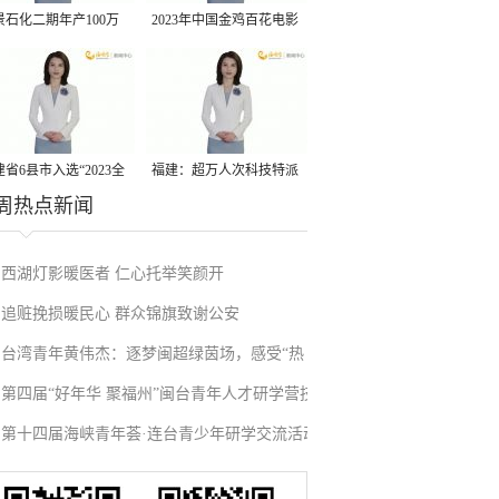
景石化二期年产100万
2023年中国金鸡百花电影
丙烷脱氢项目建成中交
节有福电影巡展31日启动
省6县市入选“2023全
福建：超万人次科技特派
周热点新闻
县域发展潜力百强县”
员一线开展服务
西湖灯影暖医者 仁心托举笑颜开
追赃挽损暖民心 群众锦旗致谢公安
台湾青年黄伟杰：逐梦闽超绿茵场，感受“热
第四届“好年华 聚福州”闽台青年人才研学营技
血”与温情
第十四届海峡青年荟·连台青少年研学交流活动
术成果项目路演在榕举办
在福州启航