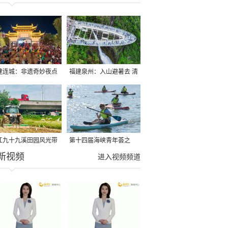
建连城：非遗奇妙夜点
福建泉州：入山避暑去 清
夏夜
凉好惬意
江九十九溪田园风光带
第十四届海峡青年荟之
新视频
亩早稻迎来成熟收割季
2026榕台青年大学生水上
进入视频频道
运动交流营