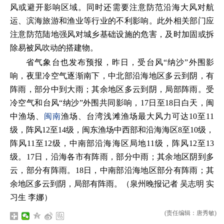
风或避开影响区域。同时还需要注意防范沿海大风对航
运、滨海旅游和渔业等行业的不利影响。此外相关部门应
注意防范陆地强风对城乡基础设施的危害，及时加固或拆
除易被风吹动的搭建物。
省气象台也发布预报，昨日，受台风“纳沙”外围影
响，夜里冷空气逐渐南下，中北部沿海地区多云到阴，有
阵雨，部分中到大雨；其余地区多云到阴，局部阵雨。受
冷空气和台风“纳沙”外围共同影响，17日至18日白天，闽
中渔场、
闽南
渔场、台湾浅滩渔场最大风力可达10至11
级，阵风12至14级，闽东渔场中西部和沿海海区8至10级，
阵风11至12级，中南部沿海海区局地11级，阵风12至13
级。17日，沿海各市有阵雨，部分中雨；其余地区阴到多
云，部分有阵雨。18日，中南部沿海地区部分有阵雨；其
余地区多云到阴，局部有阵雨。（泉州晚报记者 吴志明 实
习生 李娜）
(责任编辑：唐秀敏)