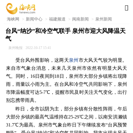

海峡网
>
新闻中心
>
福建频道
>
闽南新闻
>
泉州新闻
台风“纳沙”和冷空气联手 泉州市迎大风降温天
气
泉州晚报
2022-10-17 15:41
受台风外围影响，这两天
泉州
市大风天气较为明显。
来自市气象台消息，未来几天泉州市依然有明显大风天
气。同时，16日夜间到18日，泉州市大部分乡镇将出现降
雨，雨量以小雨为主。在台风和冷空气共同影响下，泉州
市降温幅度可达5-7℃，提醒市民及时关注天气变化，出行
别忘携带雨具。
昨日，全市以阴为主，部分乡镇有分散性阵雨，午后
大部分乡镇的最高气温维持在25-29℃之间，以南安洪濑镇
31.7℃为最高。泉州市气象台昨日下午继续发布“台风预警
Ⅲ级”。受台风“纳沙”和冷空气共同影响，我市出现大风天