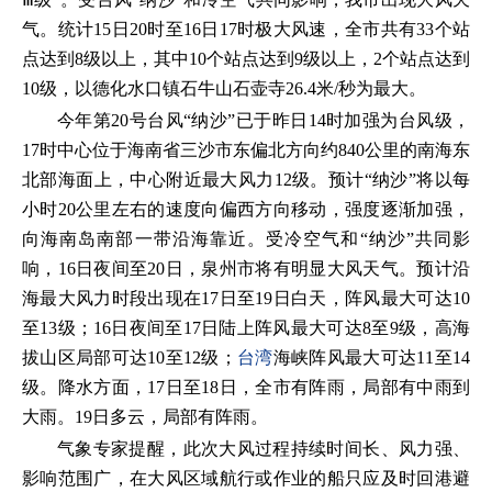
气。统计15日20时至16日17时极大风速，全市共有33个站
点达到8级以上，其中10个站点达到9级以上，2个站点达到
10级，以德化水口镇石牛山石壶寺26.4米/秒为最大。
今年第20号台风“纳沙”已于昨日14时加强为台风级，
17时中心位于海南省三沙市东偏北方向约840公里的南海东
北部海面上，中心附近最大风力12级。预计“纳沙”将以每
小时20公里左右的速度向偏西方向移动，强度逐渐加强，
向海南岛南部一带沿海靠近。受冷空气和“纳沙”共同影
响，16日夜间至20日，泉州市将有明显大风天气。预计沿
海最大风力时段出现在17日至19日白天，阵风最大可达10
至13级；16日夜间至17日陆上阵风最大可达8至9级，高海
拔山区局部可达10至12级；
台湾
海峡阵风最大可达11至14
级。降水方面，17日至18日，全市有阵雨，局部有中雨到
大雨。19日多云，局部有阵雨。
气象专家提醒，此次大风过程持续时间长、风力强、
影响范围广，在大风区域航行或作业的船只应及时回港避