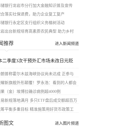
邮储银行龙岩市分行加大金融知识普及宣传
配合落实社保退费，助力企业复工复产
邮储银行永定区支行组织义务植树活动
龙岩出台新规培育高素质农民典型 助力乡村
闻推荐
进入新闻频道
本二季度3次干预外汇市场未改日元贬
特朗普称霍尔木兹海峡协议尚未达成 正参与
荣耀新旗舰外形颠覆！罗永浩：看到的人都会
刚果（金）埃博拉确诊病例超4000例
交易新规落地满月 多只ETF盘后成交额超百万
统筹平衡多重目标 精准施策用好货币政策工
新图文
进入图片频道