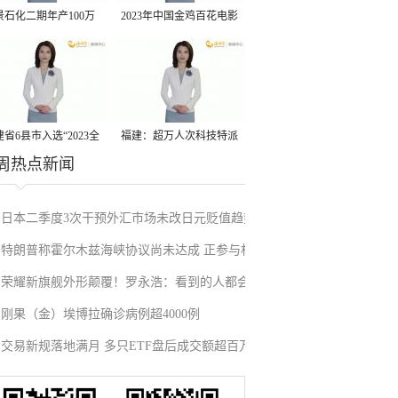
景石化二期年产100万
2023年中国金鸡百花电影
丙烷脱氢项目建成中交
节有福电影巡展31日启动
省6县市入选“2023全
福建：超万人次科技特派
周热点新闻
县域发展潜力百强县”
员一线开展服务
日本二季度3次干预外汇市场未改日元贬值趋势
特朗普称霍尔木兹海峡协议尚未达成 正参与相
荣耀新旗舰外形颠覆！罗永浩：看到的人都会
关谈判
刚果（金）埃博拉确诊病例超4000例
吃惊
交易新规落地满月 多只ETF盘后成交额超百万
元