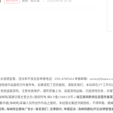
国内新闻
高铁
哈尔滨
|
2026-08-06 16:36
业道德监督、违法和不良信息举报电话：0591-87095414 举报邮箱：service@hxnews.c
戏频道作品版权归作者所有，如果侵犯了您的版权，请联系我们，本站将在3个工作日
，拒绝盗版游戏，注意自我保护，谨防受骗上当，适度游戏益脑，沉迷游戏伤身，合理
016 海峡网(福建日报主管主办) 版权所有 闽ICP备15008128号-2
闽互联网新闻信息服务备案编号
都市报(海峡网)采编人员所创作作品之版权，未经报业集团书面授权，不得转载、摘
说明
|
海峡网全媒体广告价
|
联系我们
|
法律顾问
|
举报投诉
|
海峡网跟帖评论自律管理