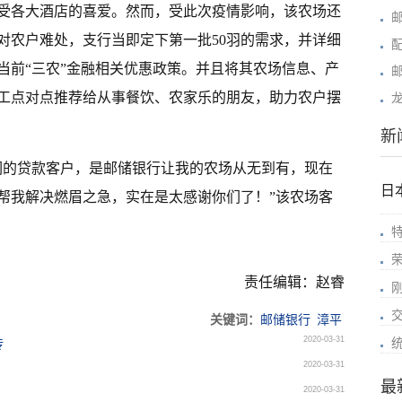
受各大酒店的喜爱。然而，受此次疫情影响，该农场还
针对农户难处，支行当即定下第一批50羽的需求，并详细
当前“三农”金融相关优惠政策。并且将其农场信息、产
工点对点推荐给从事餐饮、农家乐的朋友，助力农户摆
新
们的贷款客户，是邮储银行让我的农场从无到有，现在
日
帮我解决燃眉之急，实在是太感谢你们了！”该农场客
责任编辑：赵睿
关键词：
邮储银行
漳平
2020-03-31
传
2020-03-31
最
2020-03-31