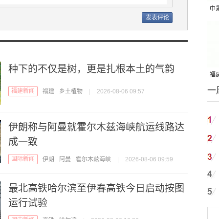
中
吨
种下的不仅是树，更是扎根本土的气韵
福建
一
国
福建新闻
福建
乡土植物
|
2026-08-06 09:57
伊朗称与阿曼就霍尔木兹海峡航运线路达
成一致
国际新闻
伊朗
阿曼
霍尔木兹海峡
|
2026-08-06 09:59
最北高铁哈尔滨至伊春高铁今日启动按图
运行试验