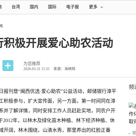
南
台湾
国内
国际
电子报
更多
闻
行积极开展爱心助农活动
为您推荐
2020-03-31 15:35
来源：海峡网
频
日报刊登“闽西优选·爱心助农”公益活动，邮储银行漳平
工积极参与，扩大宣传面，另一方面，第一时间同在漳
系并了解详情，同时安排工作人员赶赴实地，同农户开
于2012年，以林木及绿化苗木种植、林下经济种植、休
域开阔，林木围绕，山清水秀，那里养出的红脸正番