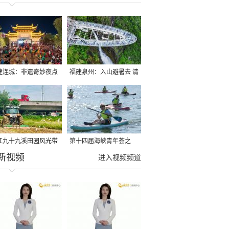
建连城：非遗奇妙夜点
福建泉州：入山避暑去 清
夏夜
凉好惬意
江九十九溪田园风光带
第十四届海峡青年荟之
新视频
亩早稻迎来成熟收割季
2026榕台青年大学生水上
进入视频频道
运动交流营