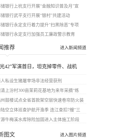
邮储银行上杭支行开展“金融知识普及月”宣
邮储银行武平支行开展“银村”共建活动
邮储银行永定支行着力提升“扫黑除恶”专项
邮储银行永定支行加强员工廉政警示教育
闻推荐
进入新闻频道
汉光42”军演首日，坦克掉零件、战机
两人私设生猪屠宰场非法经营获刑
闽清上汾村300亩茉莉花基地为来年采摘“练
福州鼓楼试点全省首款架空层快速卷帘防火装
海陆空立体巡查护航开渔季 连江查扣7艘“三
罗源牛梅溪水库除险加固进入主体施工阶段
新图文
进入图片频道