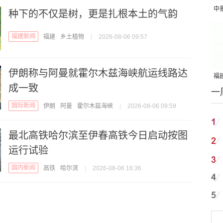
中
种下的不仅是树，更是扎根本土的气韵
吨
福建新闻
福建
乡土植物
|
2026-08-06 09:57
伊朗称与阿曼就霍尔木兹海峡航运线路达
福建
成一致
一
国
国际新闻
伊朗
阿曼
霍尔木兹海峡
|
2026-08-06 09:59
最北高铁哈尔滨至伊春高铁今日启动按图
运行试验
国内新闻
高铁
哈尔滨
|
2026-08-06 16:36