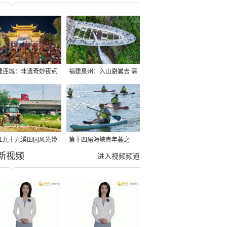
建连城：非遗奇妙夜点
福建泉州：入山避暑去 清
夏夜
凉好惬意
江九十九溪田园风光带
第十四届海峡青年荟之
新视频
亩早稻迎来成熟收割季
2026榕台青年大学生水上
进入视频频道
运动交流营