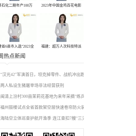
景石化二期年产100万
2023年中国金鸡百花电影
丙烷脱氢项目建成中交
节有福电影巡展31日启动
省6县市入选“2023全
福建：超万人次科技特派
周热点新闻
县域发展潜力百强县”
员一线开展服务
“汉光42”军演首日，坦克掉零件、战机冲出跑
两人私设生猪屠宰场非法经营获刑
道、赖清德逃跑……螺丝都拧不紧，台军能打
闽清上汾村300亩茉莉花基地为来年采摘“练兵”
“持久战”？
福州鼓楼试点全省首款架空层快速卷帘防火装
海陆空立体巡查护航开渔季 连江查扣7艘“三无”
置
船舶