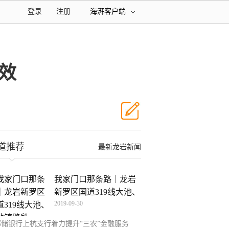
登录
注册
海湃客户端
效
道推荐
最新龙岩新闻
我家门口那条路｜龙岩
新罗区国道319线大池、
2019-09-30
邮储银行上杭支行着力提升“三农”金融服务