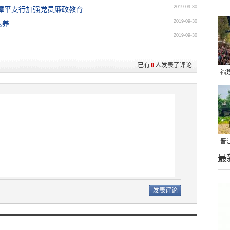
2019-09-30
漳平支行加强党员廉政教育
2019-09-30
素养
2019-09-30
已有
0
人发表了评论
福
亮
晋
最
千