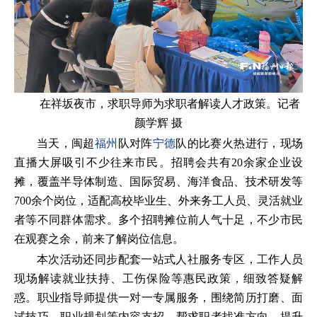
在祥坂夜市，求职导师为求职者解读人才政策。记者
颜学辉 摄
当天，闽超
福州
队对阵
宁德
队的比赛火热进行，现场
直播大屏吸引不少往来市民。招聘会共有20余家企业设
摊，覆盖半导体制造、国际贸易、海洋食品、技术研发等
700余个岗位，适配高校毕业生、外来务工人员、灵活就业
者等不同群体需求。多个招聘摊位前人气十足，不少市民
在观赛之余，前来了解岗位信息。
本次活动还同步配套一站式人社服务专区，工作人员
现场解读就业扶持、工伤保险等惠民政策，细致答疑解
惑。职业指导师提供一对一专属服务，围绕简历打磨、面
试技巧、职业规划等内容支招，帮求职者找准方向、提升