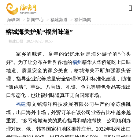

海峡网
>
新闻中心
>
福建频道
>
福州新闻
榕城海关护航“福州味道”
福建日报
2023-02-23 10:55
家乡的味道、童年的记忆永远是海外游子的“心头
好”。为了让分布在世界各地的
福州
籍华人华侨能吃上口味
地道、质量安全的家乡美食，榕城海关不断加强源头管
理，指导企业完善质量安全管理体系和标准化建设，助推
“佛跳墙”、芋泥、八宝饭、礼饼、鱼丸等特色食品实现出
口常态化，也让福州味道真正走向国际市场。
福建
海文铭海洋科技发展有限公司生产的冷冻佛跳
墙，出口海外市场，外贸订单在该公司业务占比中越来越
重要。“多亏榕城海关的悉心指导和精准帮扶，公司顺利办
理对欧、俄、韩等国家和地区推荐注册。2022年我司出口