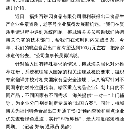
量同比增加1.89倍，出口金额同比增长59%。”该公司经理
胡川介绍。
近日，福州百饼园食品有限公司顺利获得出口食品生
产企业备案资质，老字号企业赢得发展新机遇。“我们在资
质申请过程中遇到系统问题，榕城海关关员帮助我们协调
海关总署的技术部门，帮我们在短时间内完成备案。今
年，我们的糕点食品出口额有望达到100万元左右，把家乡
味道传出去。”公司董事长吴勇鸿说。
针对输入国有特殊要求的情况，榕城海关强化对外推
荐注册，系统梳理输入国家的相关法规及检疫要求，组织
专家翻译并校对相关国家食品安全法规，认真编写针对不
同国家的对外注册指南。辖区重点食品企业计划出口的不
同产品，不同国家有不同需求，海关提供“一对一”上门辅
导，为企业分门别类制定专属的“出国方案”。同时，榕城
海关为福州特色食品出口开通了“5+2”预约查验和重点企业
优先查验绿色通道，实行“即报即检”，最大程度缩短检验
周期。（记者 郑璜 通讯员 吴静）