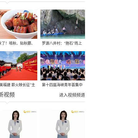
秋了！啃秋、贴秋膘、
罗源八井村：“抱石”而上
秋，福建人这样过才够
→
寻美福建 薪火映长征”主
第十四届海峡青年荟集中
新视频
活动在龙岩长汀启动
阶段活动在福州举行
进入视频频道