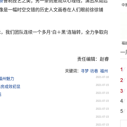
茶
窨制技艺之美；另一条则是观众心理线，演出从南后
中
像是一幅时空交错的历史人文画卷在人们眼前徐徐铺
吨
，我们团队连续一个多月‘白＋黑’连轴转，全力争取向
福建
一
国
责任编辑：赵睿
关键词：
寻梦·坊巷
福州
2021-07-16
福州魅力
2021-07-15
商房成效初显
2021-07-15
活
2021-07-15
2021-07-15
2021-07-15
2021-07-15