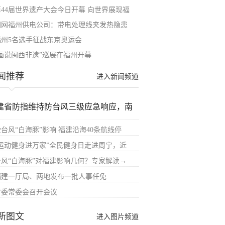
第44届世界遗产大会今日开幕 向世界展现福
国网福州供电公司：带电处理线夹发热隐患
福州5名选手征战东京奥运会
“画说闽西非遗”巡展在福州开幕
闻推荐
进入新闻频道
建省防指维持防台风三级应急响应，南
受台风“白海豚”影响 福建沿海40条航线停
“运动健身进万家”全民健身日走进周宁，近
台风“白海豚”对福建影响几何？专家解读→
福建一厅局、两地发布一批人事任免
省委常委会召开会议
新图文
进入图片频道