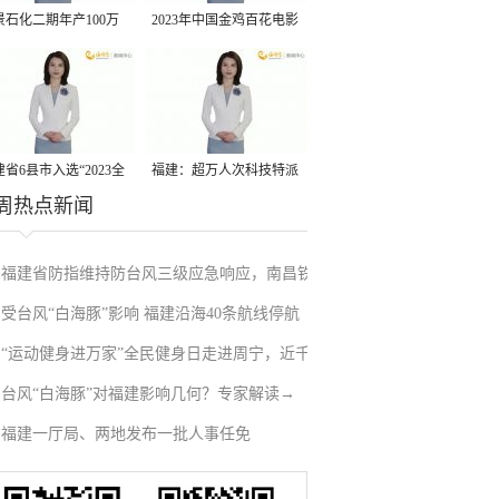
景石化二期年产100万
2023年中国金鸡百花电影
丙烷脱氢项目建成中交
节有福电影巡展31日启动
省6县市入选“2023全
福建：超万人次科技特派
周热点新闻
县域发展潜力百强县”
员一线开展服务
福建省防指维持防台风三级应急响应，南昌铁
受台风“白海豚”影响 福建沿海40条航线停航
路停运部分旅客列车→
“运动健身进万家”全民健身日走进周宁，近千
台风“白海豚”对福建影响几何？专家解读→
人徒步云端
福建一厅局、两地发布一批人事任免