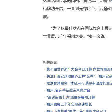
这里活态传承的闽剧、油纸伞、茉莉花
街牌坊开启，一直到光禄吟台，沿途就
展。
“为了以最佳状态在国际舞台上展示
世界展示千年福州之美。”秦一文说。
相关阅读
第44届世界遗产大会今日开幕 向世界展现
关注！晋安这项民心工程“交卷”，福州安
龙湖智慧服务 | 体贴用心 遇见有温度的生
福州5名选手征战东京奥运会
“画说闽西非遗”巡展在福州开幕
福州固投上半年实现高速增长
福州市直机关“两优一先” 表彰大会召开