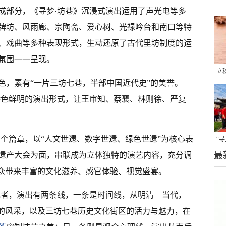
组成部分，《寻梦·坊巷》沉浸式演出运用了声光电等多
牌坊、风雨廊、宗陶斋、爱心树、光禄吟台和南口等特
、戏曲等多种表现形式，生动还原了古代里坊制度的运
氛围一一呈现。
立
色，素有“一片三坊七巷，半部中国近代史”的美誉。
晒
特色鲜明的演出形式，让王审知、蔡襄、林则徐、严复
味
八个篇章，以“人文世遗、数字世遗、绿色世遗”为核心表
“
最
遗产大会为面，串联成为立体独特的演艺内容，充分调
题
观众带来丰富的文化滋养、感官体验、视觉盛宴。
记者，演出有两条线，一条是时间线，从明清—当代，
”的风采，以及三坊七巷历史文化街区的活力与魅力，在