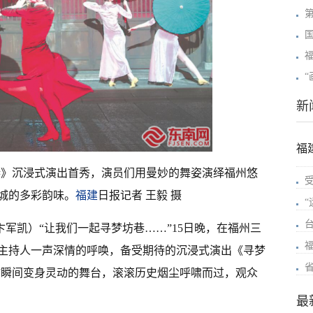
新
福
巷》沉浸式演出首秀，演员们用曼妙的舞姿演绎福州悠
城的多彩韵味。
福建
日报记者 王毅 摄
 卞军凯）“让我们一起寻梦坊巷……”15日晚，在福州三
主持人一声深情的呼唤，备受期待的沉浸式演出《寻梦
坊瞬间变身灵动的舞台，滚滚历史烟尘呼啸而过，观众
最