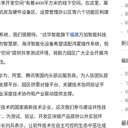
享开发空间”有着4600平方米的线下空间。在这里，展
机房及硬件设备区、运营管理办公区等六个功能区构建
蒙系统，我们很期待。”达华智能旗下
福建
万加智能科技
新
的智慧屏、海洋智能化设备希望适配鸿蒙操作系统，但
“空间”提供共享测试环境，将助力园区广大企业开展鸿
福
伐。
接华为、阿里、腾讯等国内头部云服务商，为入驻团队提
支撑平台、园区供需对接平台、关键技术协同验证平
业深度技术协作和产业联动提供支撑。
层技术的国家高新技术企业，这次我们参与建设共性技
链’，为测试、验证、开发区块链产品提供公共实验环
最
事长刘兵表示，让软件技术在自主可控的生态中茁壮成