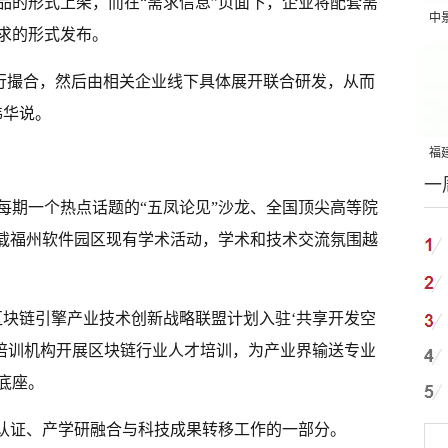
品的形式上架，而在“需求信息”页面下，企业将配套需
中
求的形式发布。
吨
度进行撮合，然后由相关企业线下具体展开联合研发，从而
伟华说。
福建
一
国
每期一个热点话题的“五凤论见”沙龙、全国顶尖高等院
承载福州软件园区现有学术活动，学术和技术交流氛围越
区块链引擎产业技术创新战略联盟计划入驻‘共享开发空
育培训机构开展区块链行业人才培训，为产业界输送专业
底座。
训认证、产学研融合与科技成果转移工作的一部分。