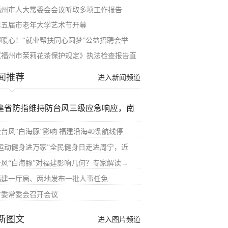
福州市人大常委会会议听取多项工作报告
第五届市老年大学艺术节开幕
超暖心！“就业帮扶同心圆梦”公益招聘会举
《福州市茉莉花茶保护规定》执法检查报告直
闻推荐
进入新闻频道
建省防指维持防台风三级应急响应，南
受台风“白海豚”影响 福建沿海40条航线停
“运动健身进万家”全民健身日走进周宁，近
台风“白海豚”对福建影响几何？专家解读→
福建一厅局、两地发布一批人事任免
省委常委会召开会议
新图文
进入图片频道