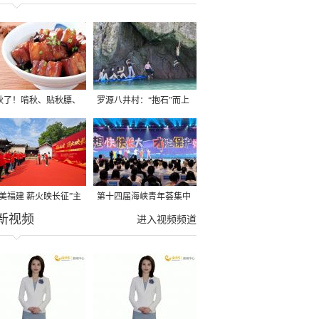
秋了！啃秋、贴秋膘、
罗源八井村：“抱石”而上
秋，福建人这样过才够
→
寻美福建 薪火映长征”主
第十四届海峡青年荟集中
新视频
活动在龙岩长汀启动
阶段活动在福州举行
进入视频频道