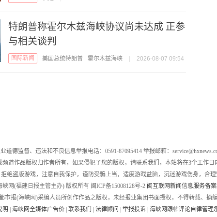
特朗普称霍尔木兹海峡协议尚未达成 正参
与相关谈判
国际新闻
美国总统特朗普
霍尔木兹海峡
|
2026-08-07 09:54
业道德监督、违法和不良信息举报电话：0591-87095414 举报邮箱：service@hxnews.c
戏频道作品版权归作者所有，如果侵犯了您的版权，请联系我们，本站将在3个工作日
，拒绝盗版游戏，注意自我保护，谨防受骗上当，适度游戏益脑，沉迷游戏伤身，合理
016 海峡网(福建日报主管主办) 版权所有 闽ICP备15008128号-2
闽互联网新闻信息服务备案编号
都市报(海峡网)采编人员所创作作品之版权，未经报业集团书面授权，不得转载、摘
说明
|
海峡网全媒体广告价
|
联系我们
|
法律顾问
|
举报投诉
|
海峡网跟帖评论自律管理