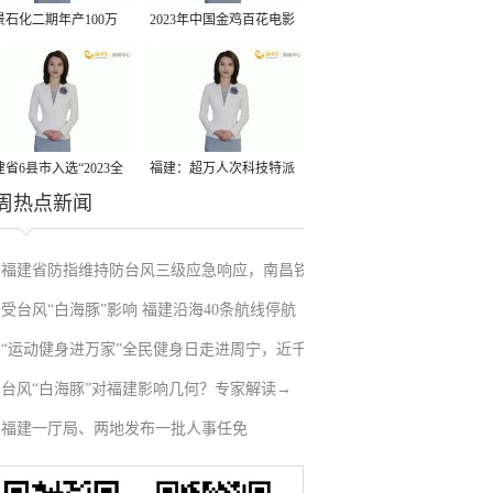
景石化二期年产100万
2023年中国金鸡百花电影
丙烷脱氢项目建成中交
节有福电影巡展31日启动
省6县市入选“2023全
福建：超万人次科技特派
周热点新闻
县域发展潜力百强县”
员一线开展服务
福建省防指维持防台风三级应急响应，南昌铁
受台风“白海豚”影响 福建沿海40条航线停航
路停运部分旅客列车→
“运动健身进万家”全民健身日走进周宁，近千
台风“白海豚”对福建影响几何？专家解读→
人徒步云端
福建一厅局、两地发布一批人事任免