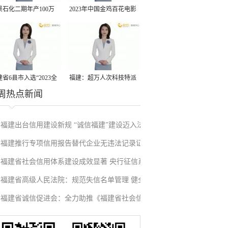
景石化二期年产100万
2023年中国金鸡百花电影
丙烷脱氢项目建成中交
节有福电影巡展31日启动
省6县市入选“2023全
福建：超万人次科技特派
周热点新闻
县域发展潜力百强县”
员一线开展服务
福建出台信用建设新规 “诚信福建”建设迈入法
福建推行专项信用报告替代企业无违法记录证
治化新阶段
福建省社会信用体系建设成效显著 央行征信系
明改革成效显著
福建省高级人民法院：规范失信名单管理 健全
统赋能实体经济
福建省诚信促进会：全力助推《福建省社会信
信用修复机制
用条例》落地见效