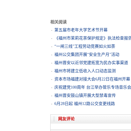
相关阅读
第五届市老年大学艺术节开幕
《福州市茉莉花茶保护规定》执法检查报告
“一闸三线”工程劳动竞赛如火如荼
福州公交集团开展“安全生产月”活动
福州晋安以近邻党建拓宽为民办实事渠道
福州市将建立低收入人口动态监测
资本市场福建对接大会6月22日在福州开幕
庆祝建党100周年 台江举办管乐专场音乐
福州晋安鼓山镇开展大型禁毒宣传
6月28日起 福州12路公交变更线路
网友评论