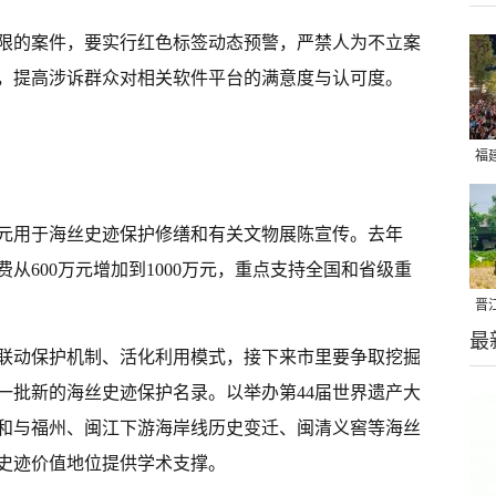
限的案件，要实行红色标签动态预警，严禁人为不立案
，提高涉诉群众对相关软件平台的满意度与认可度。
福
亮
00万元用于海丝史迹保护修缮和有关文物展陈宣传。去年
从600万元增加到1000万元，重点支持全国和省级重
晋
最
千
联动保护机制、活化利用模式，接下来市里要争取挖掘
一批新的海丝史迹保护名录。以举办第44届世界遗产大
和与福州、闽江下游海岸线历史变迁、闽清义窖等海丝
史迹价值地位提供学术支撑。