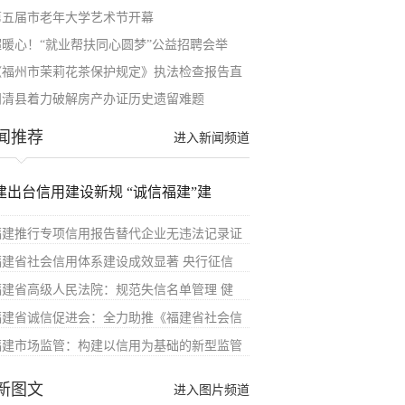
第五届市老年大学艺术节开幕
超暖心！“就业帮扶同心圆梦”公益招聘会举
《福州市茉莉花茶保护规定》执法检查报告直
闽清县着力破解房产办证历史遗留难题
闻推荐
进入新闻频道
建出台信用建设新规 “诚信福建”建
福建推行专项信用报告替代企业无违法记录证
福建省社会信用体系建设成效显著 央行征信
福建省高级人民法院：规范失信名单管理 健
福建省诚信促进会：全力助推《福建省社会信
福建市场监管：构建以信用为基础的新型监管
新图文
进入图片频道