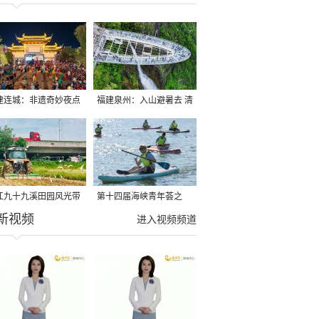
建连城：非遗奇妙夜点
福建泉州：入山避暑去 清
夏夜
凉好惬意
江九十九溪田园风光带
第十四届海峡青年荟之
新视频
亩早稻迎来成熟收割季
2026榕台青年大学生水上
进入视频频道
运动交流营