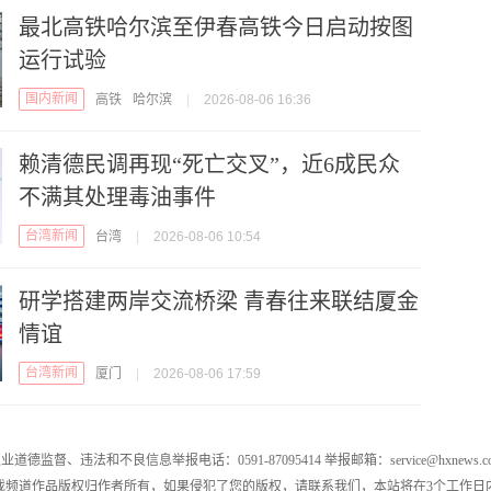
最北高铁哈尔滨至伊春高铁今日启动按图
运行试验
国内新闻
高铁
哈尔滨
|
2026-08-06 16:36
赖清德民调再现“死亡交叉”，近6成民众
不满其处理毒油事件
台湾新闻
台湾
|
2026-08-06 10:54
研学搭建两岸交流桥梁 青春往来联结厦金
情谊
台湾新闻
厦门
|
2026-08-06 17:59
业道德监督、违法和不良信息举报电话：0591-87095414 举报邮箱：service@hxnews.c
戏频道作品版权归作者所有，如果侵犯了您的版权，请联系我们，本站将在3个工作日