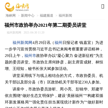

海峡网
>
新闻中心
>
福建频道
>
福州新闻
福州市政协举办2021年第二期委员讲堂
福州新闻网
2021-04-30 11:20
福州新闻网
4月29日讯（
福州
日报记者 钱嘉宜）为进
一步学习宣传贯彻习近平总书记来闽考察重要讲话精神，
29日上午，
福州市
政协举办以“凝心聚力 奋进新征程”为主
题的委员讲堂。市政协主席何静彦，副主席雷成财、林恒
增、王绍知，秘书长张大斌参加活动。
讲堂采用线下与线上相结合的方式，市政协委员、机
关干部以及部分县（市）区政协机关干部等近230人参加。
讲座中，市政协委员游昕、周小亮、彭锦华、郑建平
依次围绕“做好生态文明保护，建设‘美丽福州’”“构建双循
环新发展格局”“强化责任担当展现统计新作为”“做好新时