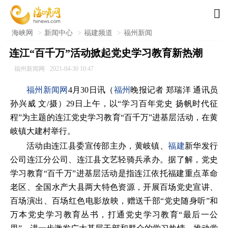

海峡网
>
新闻中心
>
福建频道
>
福州新闻
连江“百千万”活动掀起党史学习教育新热潮
福州新闻网
2021-04-30 10:47
福州新闻网
4月30日讯（
福州
晚报记者 郑瑞洋 通讯员
孙兴威 文/摄）29日上午，以“学习百年党史 扬帆时代征
程”为主题的连江党史学习教育“百千万”进基层活动，在黄
岐镇大建村举行。
活动由连江县委宣传部主办，黄岐镇、
福建
新华发行
公司连江分公司、连江县文艺轻骑兵承办。据了解，党史
学习教育“百千万”进基层活动是指连江依托福建重点革命
老区、全国水产大县两大特色资源，开展百场党史宣讲、
百场演出、百场红色电影放映，赠送千部“党史随身听”和
万本党史学习教育丛书，打通党史学习教育“最后一公