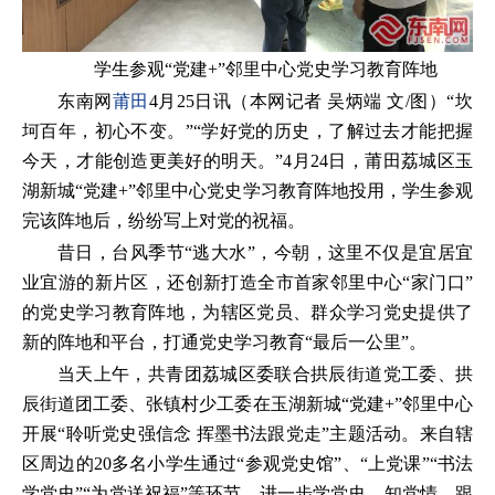
学生参观“党建+”邻里中心党史学习教育阵地
东南网
莆田
4月25日讯（本网记者 吴炳端 文/图）“坎
坷百年，初心不变。”“学好党的历史，了解过去才能把握
今天，才能创造更美好的明天。”4月24日，莆田荔城区玉
湖新城“党建+”邻里中心党史学习教育阵地投用，学生参观
完该阵地后，纷纷写上对党的祝福。
昔日，台风季节“逃大水”，今朝，这里不仅是宜居宜
业宜游的新片区，还创新打造全市首家邻里中心“家门口”
的党史学习教育阵地，为辖区党员、群众学习党史提供了
新的阵地和平台，打通党史学习教育“最后一公里”。
当天上午，共青团荔城区委联合拱辰街道党工委、拱
辰街道团工委、张镇村少工委在玉湖新城“党建+”邻里中心
开展“聆听党史强信念 挥墨书法跟党走”主题活动。来自辖
区周边的20多名小学生通过“参观党史馆”、“上党课”“书法
学党史”“为党送祝福”等环节，进一步学党史、知党情、跟