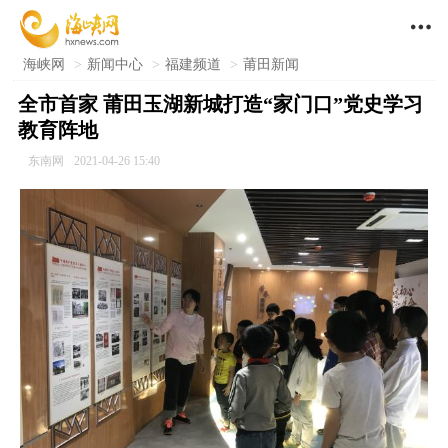

海峡网
>
新闻中心
>
福建频道
>
莆田新闻
全市首家 莆田玉湖新城打造“家门口”党史学习
教育阵地
东南网
2021-04-26 15:40