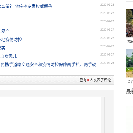
2020-02-28
么做？ 省疾控专家权威解答
2020-02-27
2020-02-27
2020-02-27
工复产
2020-02-27
等地疫情防控
福
2020-02-27
纪实
亮
2020-02-27
白血病患儿
2020-02-26
警民携手道路交通安全和疫情防控保障两手抓、两手硬
已有
0
人发表了评论
晋
最
千