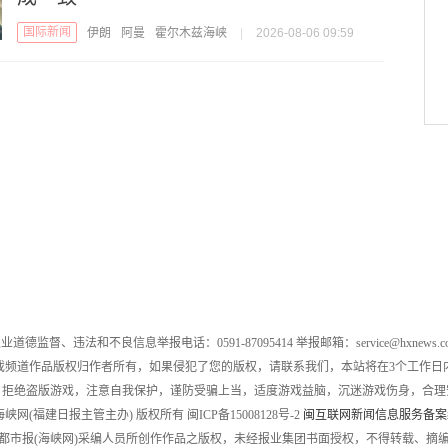
国际新闻
伊朗
阿曼
霍尔木兹海峡
|
2026-08-06 09:59
业道德监督、违法和不良信息举报电话：0591-87095414 举报邮箱：service@hxnews.c
戏频道作品版权归作者所有，如果侵犯了您的版权，请联系我们，本站将在3个工作日
，拒绝盗版游戏，注意自我保护，谨防受骗上当，适度游戏益脑，沉迷游戏伤身，合理
016 海峡网(福建日报主管主办) 版权所有 闽ICP备15008128号-2
闽互联网新闻信息服务备案编号
都市报(海峡网)采编人员所创作作品之版权，未经报业集团书面授权，不得转载、摘