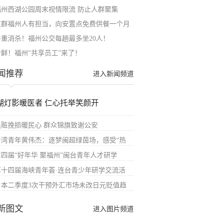
福州西湖公园周末视情限流 防止人群聚集
这群福州人有担当，向安置点免费供餐一个月
多重消杀！福州公交每趟最多坐20人！
新鲜！福州“共享员工”来了！
闻推荐
进入新闻频道
湖灯影暖医者 仁心托举笑颜开
追赃挽损暖民心 群众锦旗致谢公安
台湾青年黄伟杰：逐梦闽超绿茵场，感受“热
第四届“好年华 聚福州”闽台青年人才研学
第十四届海峡青年荟·连台青少年研学交流活
日本二季度3次干预外汇市场未改日元贬值趋
新图文
进入图片频道