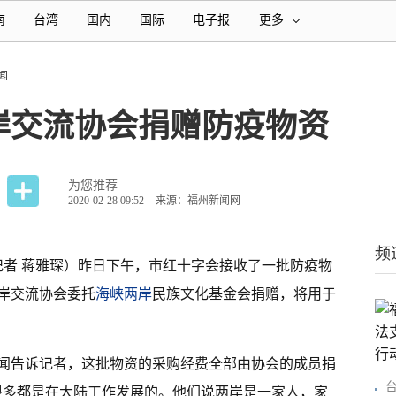
南
台湾
国内
国际
电子报
更多
闻
岸交流协会捐赠防疫物资
为您推荐
2020-02-28 09:52
来源：福州新闻网
频
记者 蒋雅琛）昨日下午，市红十字会接收了一批防疫物
岸交流协会委托
海峡两岸
民族文化基金会捐赠，将用于
闻告诉记者，这批物资的采购经费全部由协会的成员捐
很多都是在大陆工作发展的。他们说两岸是一家人，家