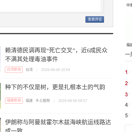
中
吨
福建
赖清德民调再现“死亡交叉”，近6成民众
一
国
不满其处理毒油事件
台湾新闻
台湾
|
2026-08-06 10:54
种下的不仅是树，更是扎根本土的气韵
福建新闻
福建
乡土植物
|
2026-08-06 09:57
伊朗称与阿曼就霍尔木兹海峡航运线路达
成一致