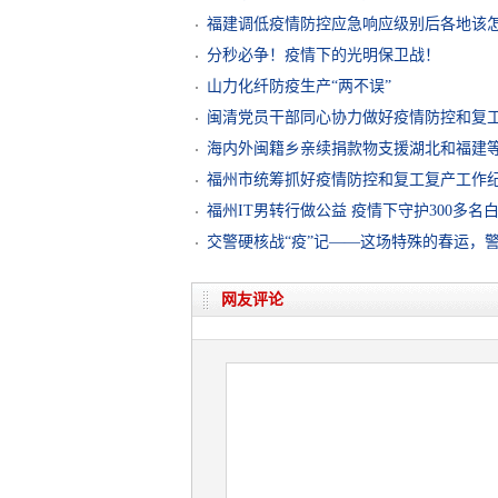
福建调低疫情防控应急响应级别后各地该怎
分秒必争！疫情下的光明保卫战！
山力化纤防疫生产“两不误”
闽清党员干部同心协力做好疫情防控和复
海内外闽籍乡亲续捐款物支援湖北和福建
福州市统筹抓好疫情防控和复工复产工作
福州IT男转行做公益 疫情下守护300多名
交警硬核战“疫”记——这场特殊的春运，
网友评论