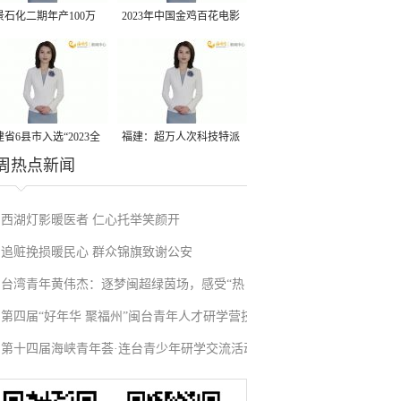
景石化二期年产100万
2023年中国金鸡百花电影
丙烷脱氢项目建成中交
节有福电影巡展31日启动
省6县市入选“2023全
福建：超万人次科技特派
周热点新闻
县域发展潜力百强县”
员一线开展服务
西湖灯影暖医者 仁心托举笑颜开
追赃挽损暖民心 群众锦旗致谢公安
台湾青年黄伟杰：逐梦闽超绿茵场，感受“热
第四届“好年华 聚福州”闽台青年人才研学营技
血”与温情
第十四届海峡青年荟·连台青少年研学交流活动
术成果项目路演在榕举办
在福州启航