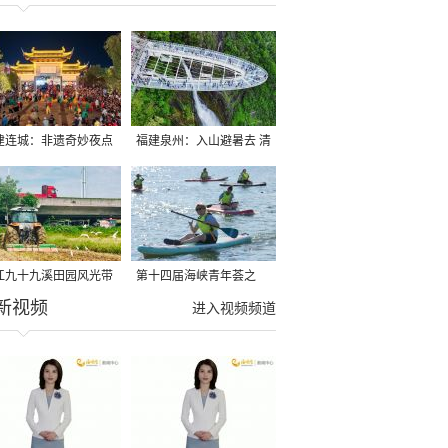
建连城：非遗奇妙夜点
福建泉州：入山避暑去 清
夏夜
凉好惬意
江九十九溪田园风光带
第十四届海峡青年荟之
新视频
亩早稻迎来成熟收割季
2026榕台青年大学生水上
进入视频频道
运动交流营