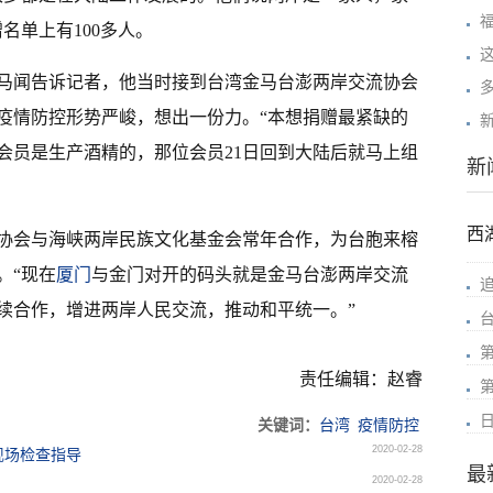
名单上有100多人。
马闻告诉记者，他当时接到台湾金马台澎两岸交流协会
疫情防控形势严峻，想出一份力。“本想捐赠最紧缺的
会员是生产酒精的，那位会员21日回到大陆后就马上组
新
西
协会与海峡两岸民族文化基金会常年合作，为台胞来榕
。“现在
厦门
与金门对开的码头就是金马台澎两岸交流
续合作，增进两岸人民交流，推动和平统一。”
责任编辑：赵睿
关键词：
台湾
疫情防控
2020-02-28
现场检查指导
最
2020-02-28