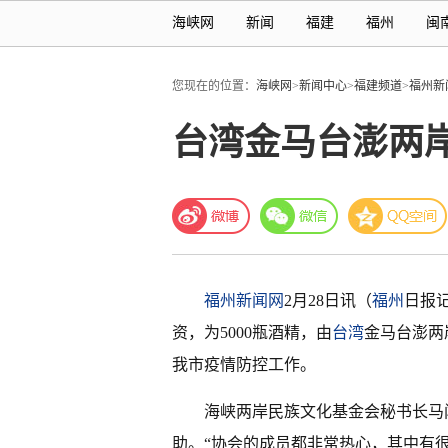
海峡网
新闻
福建
福州
闽
您现在的位置：
海峡网
>
新闻中心
>
福建频道
>
福州新
台湾金马台澎两
福州新闻网
2月28日讯（
福州
日报
资，为5000瓶酒精，由
台湾
金马台澎两
我市疫情防控工作。
海峡两岸民族文化基金会秘书长马
助。“协会的成员都非常热心，其中有