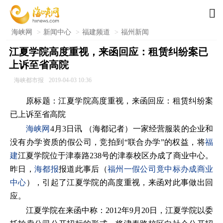

海峡网
>
新闻中心
>
福建频道
>
福州新闻
江夏学院高度重视，来函回应：租赁纠纷案已
上诉至省高院
海峡都市报
2019-04-03 10:36
原标题：江夏学院高度重视，来函回应：租赁纠纷案
已上诉至省高院
海峡网
4月3日讯 （海都记者）一家经营服装的企业和
没有办学资质的假公司，竞拍到“联合办学”的权益，将
福
建
江夏学院位于津泰路238号的津泰校区办成了商业中心。
昨日，
海都报
报道此事后（
福州一假公司竟中标办成商业
中心
），引起了江夏学院的高度重视，来函对此事做出回
应。
江夏学院在来函中称：2012年9月20日，江夏学院以委