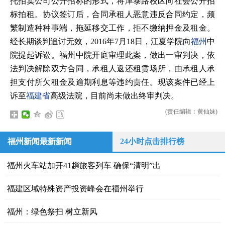
托拍卖公司公开招标的形式，将津泰路校区向社会公开招
标拍租。协议签订后，合同承租人恶意违反合同约定，频
繁制造种种事端，拖延移交工作，拒不缴纳押金及租金。
经长期谈判追讨无效，2016年7月18日，江夏学院向
福州
中
院提起诉讼。福州中院开庭审理此案，做出一审判决，依
法判决解除双方合同，承租人返还租赁场所，由承租人承
担支付所欠租金及逾期利息等违约责任。现该案件已经上
诉至
福建省
高级法院，目前尚未做出终审判决。
(责任编辑：黄仙妹)
福州新闻最新新闻
24小时点击排行榜
福州火车站加开41趟旅客列车 确保“清明”出
福建区域特殊资产投资峰会在福州举行
福州：绿色祭扫 树立新风