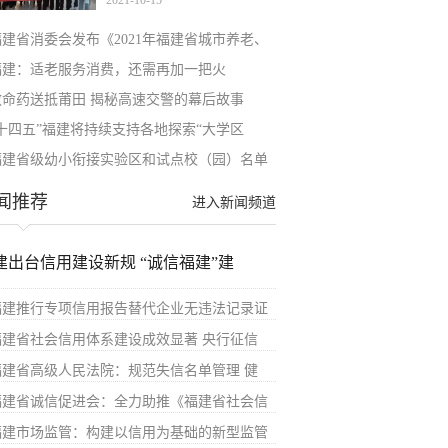
2021-10-15
福建省消委会发布《2021年福建省城市养老、
福建：适老服务消费，还需再加一把火
救命药送抵莆田 揭秘高速交警的幕后故事
“十四五”福建将持续支持各地探索“大学区
福建省级幼小衔接实验区和试点校（园）名单
闻推荐
进入新闻频道
建出台信用建设新规 “诚信福建”建
福建推行专项信用报告替代企业无违法记录证
福建省社会信用体系建设成效显著 央行征信
福建省高级人民法院：规范失信名单管理 健
福建省诚信促进会：全力助推《福建省社会信
福建市场监管：构建以信用为基础的新型监管