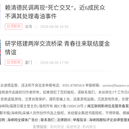
赖清德民调再现“死亡交叉”，近6成民众
不满其处理毒油事件
台湾新闻
台湾
|
2026-08-06 10:54
研学搭建两岸交流桥梁 青春往来联结厦金
情谊
台湾新闻
厦门
|
2026-08-06 17:59
业道德监督、违法和不良信息举报电话：0591-87095414 举报邮箱：service@hxnews.c
戏频道作品版权归作者所有，如果侵犯了您的版权，请联系我们，本站将在3个工作日
，拒绝盗版游戏，注意自我保护，谨防受骗上当，适度游戏益脑，沉迷游戏伤身，合理
016 海峡网(福建日报主管主办) 版权所有 闽ICP备15008128号-2
闽互联网新闻信息服务备案编号
都市报(海峡网)采编人员所创作作品之版权，未经报业集团书面授权，不得转载、摘
说明
|
海峡网全媒体广告价
|
联系我们
|
法律顾问
|
举报投诉
|
海峡网跟帖评论自律管理
友情链接：
新闻频道
|
福建频道
|
新闻聚合