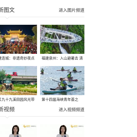
新图文
进入图片频道
建连城：非遗奇妙夜点
福建泉州：入山避暑去 清
夏夜
凉好惬意
江九十九溪田园风光带
第十四届海峡青年荟之
新视频
亩早稻迎来成熟收割季
2026榕台青年大学生水上
进入视频频道
运动交流营