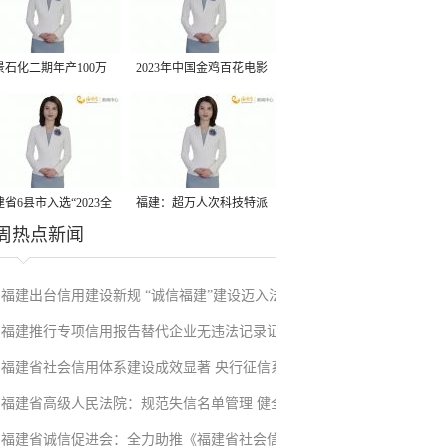
景石化二期年产100万
2023年中国金鸡百花电影
丙烷脱氢项目建成中交
节有福电影巡展31日启动
省6县市入选“2023全
福建：超万人次科技特派
周热点新闻
县域发展潜力百强县”
员一线开展服务
福建出台信用建设新规 “诚信福建”建设迈入法
福建推行专项信用报告替代企业无违法记录证
治化新阶段
福建省社会信用体系建设成效显著 央行征信系
明改革成效显著
福建省高级人民法院：规范失信名单管理 健全
统赋能实体经济
福建省诚信促进会：全力助推《福建省社会信