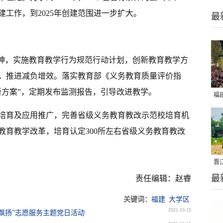
工作，到2025年创建范围进一步扩大。
最
精神，实施教育教学行为规范行动计划，创新教育教学方
，推进减负增效。落实教育部《义务教育质量评价指
新方案”，定期发布监测报告，引导改进教学。
福
亮
培育及应用推广，完善省级义务教育教改示范校培育机
教育教学改革，培育认定300所左右省级义务教育教改
晋
最
千
责任编辑：赵睿
关键词：
福建
大学区
2021-10-15
飘扬”志愿服务主题党日活动