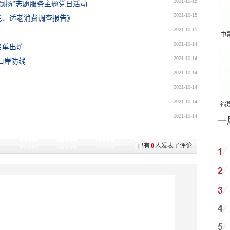
2021-10-15
飘扬”志愿服务主题党日活动
2021-10-15
老、适老消费调查报告》
2021-10-15
中
2021-10-14
名单出炉
吨
2021-10-14
口岸防线
2021-10-14
2021-10-14
2021-10-14
福建
2021-10-14
一
国
已有
0
人发表了评论