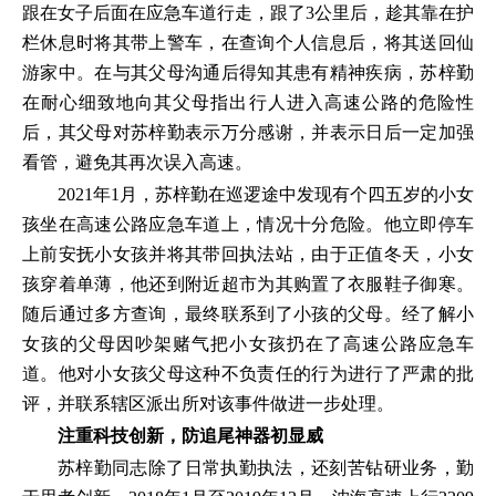
跟在女子后面在应急车道行走，跟了3公里后，趁其靠在护
栏休息时将其带上警车，在查询个人信息后，将其送回仙
游家中。在与其父母沟通后得知其患有精神疾病，苏梓勤
在耐心细致地向其父母指出行人进入高速公路的危险性
后，其父母对苏梓勤表示万分感谢，并表示日后一定加强
看管，避免其再次误入高速。
2021年1月，苏梓勤在巡逻途中发现有个四五岁的小女
孩坐在高速公路应急车道上，情况十分危险。他立即停车
上前安抚小女孩并将其带回执法站，由于正值冬天，小女
孩穿着单薄，他还到附近超市为其购置了衣服鞋子御寒。
随后通过多方查询，最终联系到了小孩的父母。经了解小
女孩的父母因吵架赌气把小女孩扔在了高速公路应急车
道。他对小女孩父母这种不负责任的行为进行了严肃的批
评，并联系辖区派出所对该事件做进一步处理。
注重科技创新，防追尾神器初显威
苏梓勤同志除了日常执勤执法，还刻苦钻研业务，勤