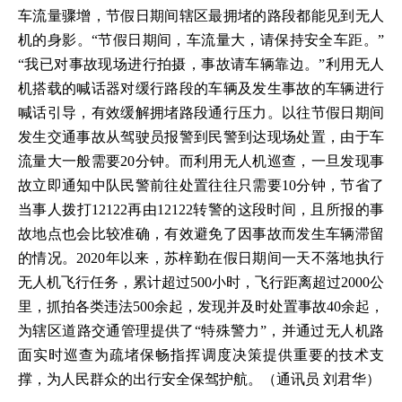
车流量骤增，节假日期间辖区最拥堵的路段都能见到无人
机的身影。“节假日期间，车流量大，请保持安全车距。”
“我已对事故现场进行拍摄，事故请车辆靠边。”利用无人
机搭载的喊话器对缓行路段的车辆及发生事故的车辆进行
喊话引导，有效缓解拥堵路段通行压力。以往节假日期间
发生交通事故从驾驶员报警到民警到达现场处置，由于车
流量大一般需要20分钟。而利用无人机巡查，一旦发现事
故立即通知中队民警前往处置往往只需要10分钟，节省了
当事人拨打12122再由12122转警的这段时间，且所报的事
故地点也会比较准确，有效避免了因事故而发生车辆滞留
的情况。2020年以来，苏梓勤在假日期间一天不落地执行
无人机飞行任务，累计超过500小时，飞行距离超过2000公
里，抓拍各类违法500余起，发现并及时处置事故40余起，
为辖区道路交通管理提供了“特殊警力”，并通过无人机路
面实时巡查为疏堵保畅指挥调度决策提供重要的技术支
撑，为人民群众的出行安全保驾护航。（通讯员 刘君华）