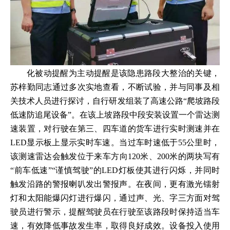
化被动提醒为主动提醒是该隐患路段大整治的关键，
苏梓勤同志通过多次实地查看，不断试验，并与同事及相
关技术人员进行探讨，自行研发组装了高速公路“爬坡路段
低速防追尾设备”。在该上坡路段中段安装设置一个雷达测
速装置，对行驶在第三、四车道的货车进行实时测速并在
LED显示板上显示实时车速。当过车时速低于55公里时，
该测速雷达会触发位于来车方向120米、200米的两块写有
“前车低速”“谨慎驾驶”的LED灯板使其进行闪烁，并同时
触发沿路的警报喇叭发出警报声。在夜间，更有激光镭射
灯和太阳能爆闪灯进行爆闪，通过声、光、字三方面对驾
驶员进行警示，提醒驾驶员在行驶至该路段时保持适当车
速，有效降低事故发生率，取得良好成效。设备投入使用