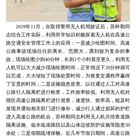
2019年11月，在取得警用无人机驾驶证后，苏梓勤同
志结合工作实际，利用所学知识积极探索无人机在高速公
路交通安全管理工作上的应用：一是减少绘图时间。高速
公路事故现场往往距离长、范围大，遇到较为复杂的事
故，现场绘图少则40分钟，长则1个小时甚至更久，利用无
人机可以大大减少现场绘图时间，正常情况下20分钟就可
以完成，大大缩短了现场处置时间，为恢复交通秩序赢得
了宝贵的时间；二是设施隐患巡查。以往通过人工对高速
公路行人隔离栏进行检查，工作效率较低。利用无人机对
辖区高速公路隔离栏进行巡查，速度快、效率高，能及时
发现并通知相关部门进行修补，减少行人通过损坏的护栏
进入高速公路的机会，苏梓勤同志利用无人机共排查道路
隔离设施、临水临崖路段以及山体边坡防护设施等隐患30
余处；三是假期疏堵保畅。近几年节假日期间，高速公路