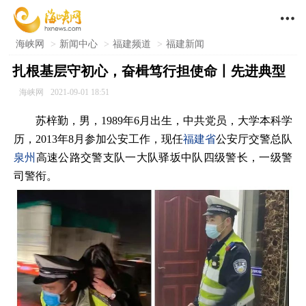

海峡网
>
新闻中心
>
福建频道
>
福建新闻
扎根基层守初心，奋楫笃行担使命丨先进典型
海峡网
2021-09-01 18:51
苏梓勤，男，1989年6月出生，中共党员，大学本科学
历，2013年8月参加公安工作，现任
福建省
公安厅交警总队
泉州
高速公路交警支队一大队驿坂中队四级警长，一级警
司警衔。