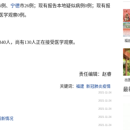
6例、
宁德
市26例；现有报告本地疑似病例0例；现有报
医学观察0例。
福
40人，尚有130人正在接受医学观察。
责任编辑：赵睿
出
关键词：
福建
新冠肺炎疫情
最
在
2021-11-24
2021-11-24
2021-11-24
2021-11-24
最新情况
2021-11-24