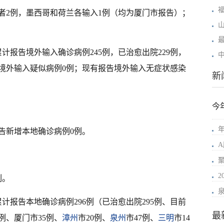
者2例，墨西哥和荷兰各输入1例（均为厦门市报告）；
累计报告境外输入确诊病例245例，已治愈出院229例，
告境外输入疑似病例0例；现有报告境外输入无症状感染
新
今
年
省报告新增本地确诊病例0例。
例。
省累计报告本地确诊病例296例（已治愈出院295例、目前
最
2例、厦门市35例、
漳州
市20例、
泉州
市47例、
三明
市14