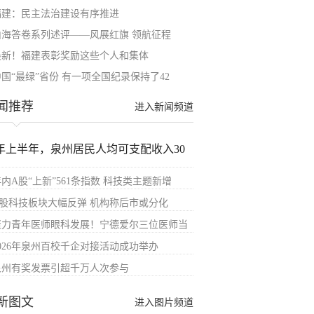
福建：民主法治建设有序推进
山海答卷系列述评——风展红旗 领航征程
最新！福建表彰奖励这些个人和集体
中国“最绿”省份 有一项全国纪录保持了42
闻推荐
进入新闻频道
年上半年，泉州居民人均可支配收入30
内A股“上新”561条指数 科技类主题新增
A股科技板块大幅反弹 机构称后市或分化
聚力青年医师眼科发展！宁德爱尔三位医师当
2026年泉州百校千企对接活动成功举办
泉州有奖发票引超千万人次参与
新图文
进入图片频道