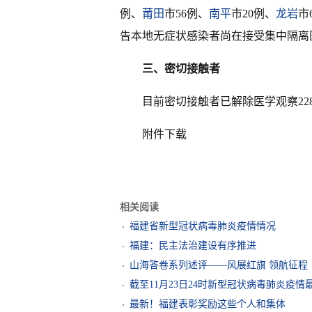
例、
莆田
市56例、
南平
市20例、
龙岩
市
告本地无症状感染者尚在接受集中隔离
三、密切接触者
目前密切接触者已解除医学观察228
附件下载
相关阅读
福建省新型冠状病毒肺炎疫情情况
福建：民主法治建设有序推进
山海答卷系列述评——风展红旗 领航征程
截至11月23日24时新型冠状病毒肺炎疫情
最新！福建表彰奖励这些个人和集体