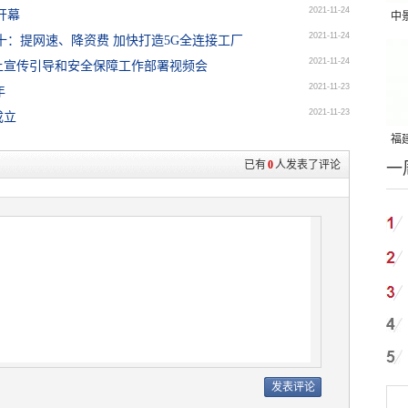
2021-11-24
开幕
中
2021-11-24
十：提网速、降资费 加快打造5G全连接工厂
吨
2021-11-24
上宣传引导和安全保障工作部署视频会
2021-11-23
年
2021-11-23
成立
福建
已有
0
人发表了评论
一
国