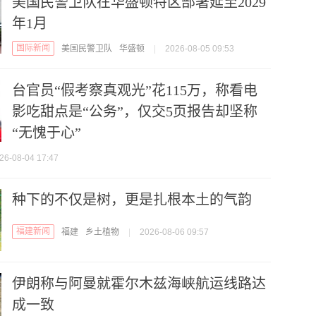
美国民警卫队在华盛顿特区部署延至2029
年1月
国际新闻
美国民警卫队
华盛顿
|
2026-08-05 09:53
台官员“假考察真观光”花115万，称看电
影吃甜点是“公务”，仅交5页报告却坚称
“无愧于心”
26-08-04 17:47
种下的不仅是树，更是扎根本土的气韵
福建新闻
福建
乡土植物
|
2026-08-06 09:57
伊朗称与阿曼就霍尔木兹海峡航运线路达
成一致