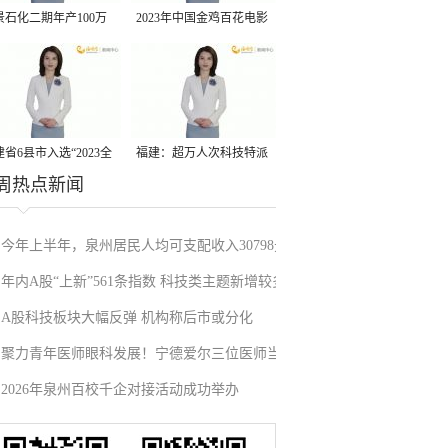
景石化二期年产100万
2023年中国金鸡百花电影
丙烷脱氢项目建成中交
节有福电影巡展31日启动
省6县市入选“2023全
福建：超万人次科技特派
周热点新闻
县域发展潜力百强县”
员一线开展服务
今年上半年，泉州居民人均可支配收入30798元
年内A股“上新”561条指数 科技类主题新增较多
A股科技板块大幅反弹 机构称后市或分化
聚力青年医师眼科发展！宁德爱尔三位医师当
2026年泉州百校千企对接活动成功举办
选市眼科青年学组成员