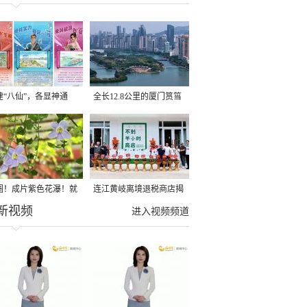
建“八仙”，各显神通
全长12.8公里的厦门筼筜
湖健身步道全线贯通
圈！成片紫色花瀑！就
连江黄岐离境退税商店揭
新视频
光明港公园
牌投用
进入视频频道