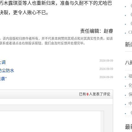
朽木露琪亚等人也重新归来，准备与久耐不下的尤哈巴
决裂，更令人揪心不已。
责任编辑：赵睿
C
。该内容版权归原作者所有，并不代表本网赞同其观点和对其真实性负责。如该
com联系或者请点击右侧投诉按钮，我们会及时反馈并处理完毕。
新
2024-09-09
上调
八
2024-09-09
9防尘防水
2024-09-09
来袭”
已有
0
人发表了评论
最