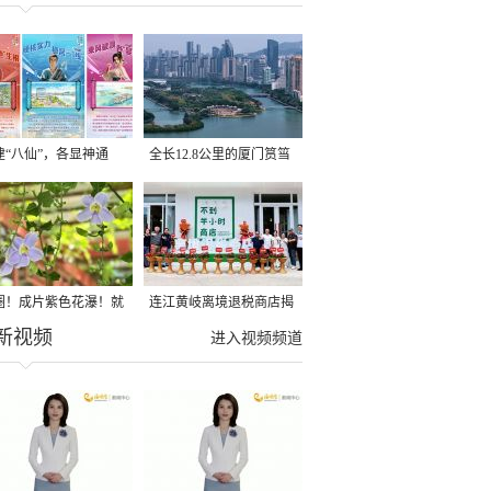
建“八仙”，各显神通
全长12.8公里的厦门筼筜
湖健身步道全线贯通
圈！成片紫色花瀑！就
连江黄岐离境退税商店揭
新视频
光明港公园
牌投用
进入视频频道