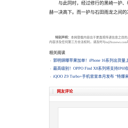
与此同时，经过修行的黑崎一护、
赫一决高下。而一护与石田雨龙之间的
特别声明：
本网登载内容出于更直观传递信息之目的
内容涉及任何第三方合法权利，请及时与ts@hxnews.
相关阅读
郭明錤曝苹果加单！iPhone 16系列出货量
最高级别！OPPO Find X8系列将支持IP6
iQOO Z9 Turbo+手机官宣本月发布 “特爆
网友评论