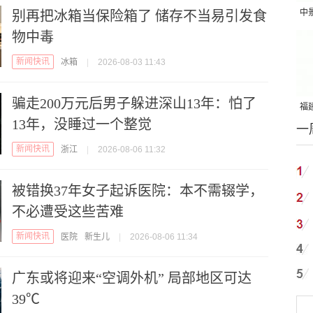
中
别再把冰箱当保险箱了 储存不当易引发食
吨
物中毒
新闻快讯
冰箱
|
2026-08-03 11:43
骗走200万元后男子躲进深山13年：怕了
福建
13年，没睡过一个整觉
一
国
新闻快讯
浙江
|
2026-08-06 11:32
被错换37年女子起诉医院：本不需辍学，
不必遭受这些苦难
新闻快讯
医院
新生儿
|
2026-08-06 11:34
广东或将迎来“空调外机” 局部地区可达
39℃