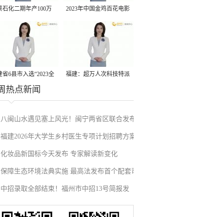
景石化二期年产100万
2023年中国金鸡百花电影
丙烷脱氢项目建成中交
节有福电影巡展31日启动
省6县市入选“2023全
福建：超万人次科技特派
周热点新闻
县域发展潜力百强县”
员一线开展服务
八闽山水遇见塞上风光！闽宁两省区联合发布
福建2026年大学生乡村医生专项计划招聘方案
12条地理标志文旅路线
化妆品新国标今天发布 专家解读新变化
公布
保障生态环境法典实施 最高法发布首个配套司
中招录取全部结束！福州市中招13号简报发
法解释
布！