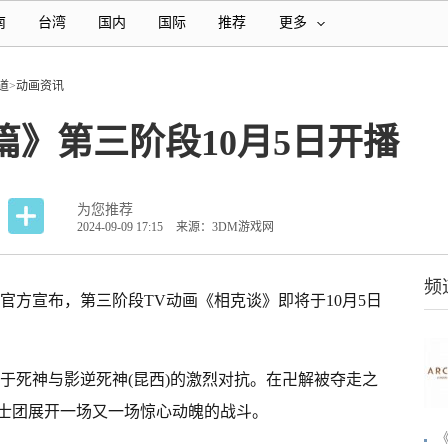
南
台湾
国内
国际
推荐
更多
道
>
动画资讯
篇》第三阶段10月5日开播
为您推荐
2024-09-09 17:15
来源：3DM游戏网
频
官方宣布，第三阶段TV动画《相克谈》即将于10月5日
于死神与影逆死神(昆西)的激烈对抗。在卍解被夺走之
士团展开一场又一场惊心动魄的战斗。