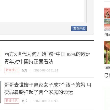
福
西方Z世代为何开始“粉”中国 82%的欧洲
青年对中国持正面看法
出
新闻快讯
西方
|
2026-08-06 11:34
最
在
哥哥去世嫂子离家女子成7个孩子的妈 用
瘦弱肩膀扛起了两个家庭的命运
新闻快讯
商丘
|
2026-08-03 11:43