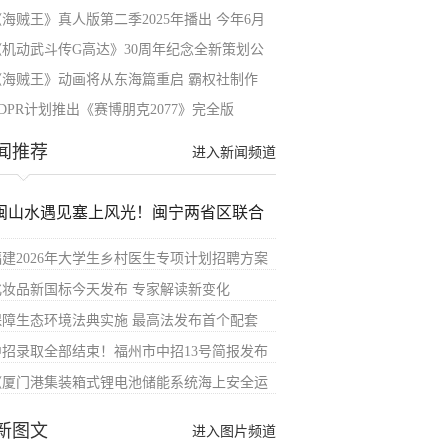
《海贼王》真人版第二季2025年播出 今年6月
《机动武斗传G高达》30周年纪念全新策划公
《海贼王》动画将从东海篇重启 霸权社制作
DPR计划推出《赛博朋克2077》完全版
闻推荐
进入新闻频道
闽山水遇见塞上风光！闽宁两省区联合
福建2026年大学生乡村医生专项计划招聘方案
化妆品新国标今天发布 专家解读新变化
保障生态环境法典实施 最高法发布首个配套
中招录取全部结束！福州市中招13号简报发布
《厦门港集装箱式锂电池储能系统海上安全运
新图文
进入图片频道