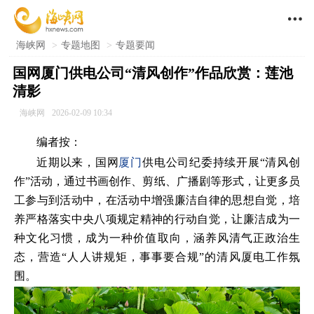

海峡网
>
专题地图
>
专题要闻
国网厦门供电公司“清风创作”作品欣赏：莲池
清影
海峡网
2026-02-09 10:34
编者按：
近期以来，国网
厦门
供电公司纪委持续开展“清风创
作”活动，通过书画创作、剪纸、广播剧等形式，让更多员
工参与到活动中，在活动中增强廉洁自律的思想自觉，培
养严格落实中央八项规定精神的行动自觉，让廉洁成为一
种文化习惯，成为一种价值取向，涵养风清气正政治生
态，营造“人人讲规矩，事事要合规”的清风厦电工作氛
围。