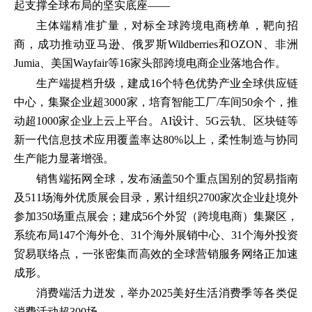
起支撑全球布局的坚实底座——
主体端精准扩量，对标全球跨境电商榜单，靶向招
商，成功推动亚马逊、俄罗斯Wildberries和OZON、非洲
Jumia、美国Wayfair等16家头部跨境电商企业落地合作。
生产端提档升级，建成16个特色优势产业全球供应链
中心，集聚企业超3000家，培育智能工厂/车间50余个，推
动超1000家企业上云上平台。AI设计、5G云轨、区块链等
新一代信息技术应用覆盖率达80%以上，柔性制造与协同
生产能力显著增强。
销售端拓网全球，发布涵盖50个重点国别的贸易指南
及511场海外优质展会目录，累计组织2700家次企业赴境外
参加350场重点展会；建成56个外贸（跨境电商）集聚区，
系统布局147个海外仓、31个海外展销中心、31个海外投资
贸易联络点，一张密集而高效的全球营销服务网络正加速
成形。
消费端活力迸发，举办2025美好生活消费季等各类促
消费活动超300场……