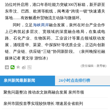
泊位对外启用，港口年吞吐能力突破300万标箱，新开辟至
东帝汶、巴西、欧洲等航线，闽粤港“跨境一锁”快速通关
落地……有效畅通外贸物流主动脉与微循环。
同时，立足
海峡两岸
融合发展，泉州在对台产业合作
上已构筑起多层次、宽领域的深度融合格局，在集成电
路、石化产业、生物医药、工业设计等重点领域联动发
展，涌现晋华、渠梁、中探探针等优质企业，正迈向创新
链、产业链、供应链“三链”协同新阶段。（泉州晚报社融
媒体记者 黄文珍 游怡冰）
(责任编辑：唐秀敏)
泉州新闻最新新闻
24小时点击排行榜
聚焦问题整治 推动农文旅商融合发展 泉州市领
泉州市固投首季实现较快增长 增速居全省前列