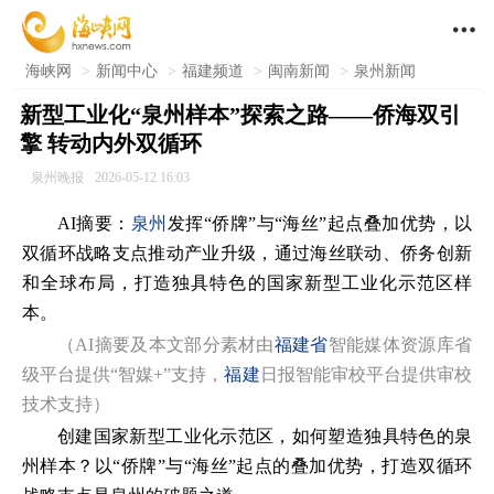

海峡网
>
新闻中心
>
福建频道
>
闽南新闻
>
泉州新闻
新型工业化“泉州样本”探索之路——侨海双引
擎 转动内外双循环
泉州晚报
2026-05-12 16:03
AI摘要：
泉州
发挥“侨牌”与“海丝”起点叠加优势，以
双循环战略支点推动产业升级，通过海丝联动、侨务创新
和全球布局，打造独具特色的国家新型工业化示范区样
本。
（AI摘要及本文部分素材由
福建省
智能媒体资源库省
级平台提供“智媒+”支持，
福建
日报智能审校平台提供审校
技术支持）
创建国家新型工业化示范区，如何塑造独具特色的泉
州样本？以“侨牌”与“海丝”起点的叠加优势，打造双循环