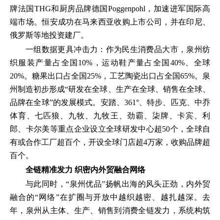
牌法国THG和厨房品牌德国Poggenpohl，加速进军国际高
端市场。恒安成功在马来西亚收购上市公司，并在印尼、
俄罗斯等地投资建厂。
一组数据更具冲击力：作为民生消费品大市，泉州纺
织服装产量占全国10%，运动鞋产量占全国40%、全球
20%。糖果出口占全国25%，工艺陶瓷出口占全国65%。泉
州制造初步形成“研发在全球、生产在全球、销售在全球、
品牌在全球”的发展模式。安踏、361°、特步、匹克、中乔
体育、七匹狼、九牧、九牧王、劲霸、柒牌、卡宾、利
郎、卡尔美等重点企业设立全球研发中心超50个，全球自
有或合作工厂超百个，开设全球门店超4万家，收购品牌超
百个。
全链精准发力 织密内外贸融合网络
与此同时，“泉州优品”扬帆出海的风头正劲，内外贸
融合的“网络”在扩圈与开放中越织越密、越扎越深。去
年，泉州从主体、生产、销售到消费全链发力，系统构筑