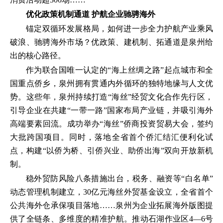
优化政策机制通道 护航企业驰骋海外
锚定双循环发展格局，如何进一步全力护航产业乘风
破浪、驰骋海外市场？优政策、建机制、拓通道是泉州给
出的核心路径。
作为联合国唯一认定的“海上丝绸之路”起点城市和全
国重点侨乡，泉州拥有贯通内外循环的独特地缘与人文优
势。这些年，泉州持续打造“海丝”经贸文化合作先行区，
引导企业在共建“一带一路”国家布局产业链，并吸引海外
高端要素回流。成功举办“海丝”侨商投资贸易大会，签约
大批跨国项目。同时，落地全省首个侨汇结汇便利化试
点，构建“以侨为桥、引侨兴业、助侨出海”双向开放新机
制。
稳外贸防风险八条措施出台，税务、融资等“白名单”
动态管理机制建立，30亿元海丝外贸基金设立，全省首个
公共海外仓承保项目落地……泉州为企业拓展海外版图提
供了全链条、多维度的精准护航。推动石湖作业区4—6号