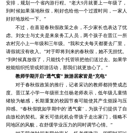
安排，规划一个省内游行程。“老大9月就要上一年级了，
到时候如果落地秋假，刚好也给他一个过渡时间，一家人
好好地放松一下。”
不过，在喜迎春秋假政策之余，不少家长也表达了忧
虑。刘女士与丈夫是来泉务工人员，两个孩子在晋江一所
农村完小上一年级和三年级。“我和丈夫每天都要去厂里，
请假就没有收入。”对于即将到来的春秋假，她不无担忧。
“到时候真放假了，只能找个托管班把他们送过去。如果学
校能组织托管或郊游活动，那我们就更放心了。”
教师学期开启“透气窗” 旅游居家皆是“充电”
对于春秋假政策的推行，记者采访的教师都持赞成态
度。晋江某小学一年级班主任杨老师表示，低年级儿童情
绪较为敏感，长期重复的校园节奏可能使其产生烦躁与压
抑感。“春秋假犹如学期中的‘透气窗’，为孩子们提供了自
由放松的契机。家长可借此机会带孩子走出家门，领略不
同地区的风貌，在舒缓学业压力的同时调节心情。”