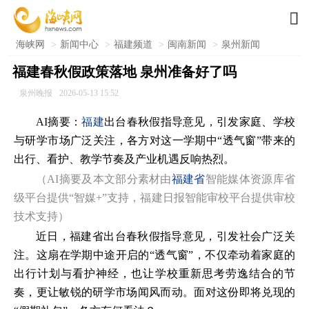

海峡网
>
新闻中心
>
福建频道
>
闽南新闻
>
泉州新闻
福建春秋假政策落地 泉州准备好了吗
泉州晚报
2026-05-13 15:52
AI摘要：
福建
出台春秋假指导意见，引发家庭、学校
与研学市场广泛关注，各方对这一学期中“透气窗”带来的
出行、看护、教学节奏及产业机遇反响热烈。
（AI摘要及本文部分素材由
福建省
智能媒体资源库省
级平台提供“智媒+”支持，福建日报智能审校平台提供审校
技术支持）
近日，福建省出台春秋假指导意见，引发社会广泛关
注。这扇在学期中途开启的“透气窗”，不仅牵动着家庭的
出行计划与看护神经，也让学校重新思考劳逸结合的节
奏，更让敏锐的研学市场闻风而动。面对这份即将兑现的