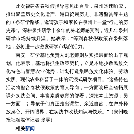
此次福建省春秋假指导意见出台后，泉州迅速响应，
推出涵盖历史文化遗产、港口贸易历史、非遗鉴赏等主题
的16条研学路线，邀请孩子和家长在泉州上一堂“行走的历
史课”。深耕泉州研学十余年的林老师感受到，近几年泉州
研学市场持续升温。她表示：“等到春秋假政策在泉州落
地，必将进一步激发研学市场的活力。”
南安一研学基地负责人刘老师则从实操层面给出了规
划。他表示，基地将抓住政策契机，立足本地少数民族文
化特色与智慧农业优势，计划打造集民族文化体验、劳动
实践、现代农业科普于一体的沉浸式研学项目。“这些特色
活动将贴合春秋假政策的育人导向，一方面响应全省拓展
课外实践空间、丰富素质教育的部署，深挖本土资源；另
一方面，引导孩子们真正走出课堂、亲近自然，在户外释
放身心、开阔眼界，在实践中收获知识与快乐。”（泉州晚
报社融媒体记者 张雯）
相关
新闻