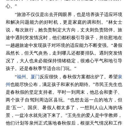
心。”
“旅游不仅仅是出去开阔眼界，也是培养孩子适应环境
和解决问题能力的好时机，更是家庭的调和剂。”林女士
说，每次旅行，她负责制定大方向，丈夫则负责陪伴。旅
途中遇到突发情况时，他们都积极引导孩子，并欣慰地在
一趟趟旅途中发现孩子对环境的适应能力不断变强。“暑假
虽然长，但天气炎热，走到哪儿还都要排队。遇到突发情
况了，大人也未必能保持情绪稳定，很难心平气和地引导
孩子。还是春秋季节适合出门玩。”
“
福州
、
厦门
反应很快，春秋假方案都出炉了。希望
泉
州
也能尽快公布，满足孩子和家长的期待。”市民王先生也
是春秋假的坚定支持者。平时一到周末，他总会和妻子、
两个孩子自驾到周边区县玩。“也想去远一点的地方，但
是‘五一’、国庆、暑假人都太多了，一想到人山人海的场
景，一盆冷水就先浇下来了。”王先生的爱人是中学教师，
他们计划等泉州正式落地春秋假后，根据天气情况和工作