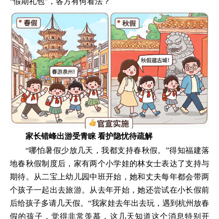
“假期礼包”，各方有何看法？
家长错峰出游受青睐 看护隐忧待疏解
“哪怕暑假少放几天，我都支持春秋假。”得知福建落
地春秋假制度后，家有两个小学娃的林女士表达了支持与
期待。从二宝上幼儿园中班开始，她和丈夫每年都会带两
个孩子一起出去旅游。从去年开始，她还尝试在小长假前
后给孩子多请几天假。“我家娃去年出去玩，遇到杭州放春
假的孩子，觉得非常羡慕，这几天知道这个消息特别开