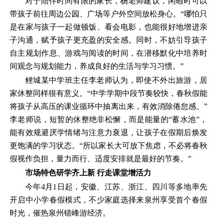
对于陪伴时间有限的家长，杨老师建议，闲暇时可以
带孩子前往周边公园、广场等户外空间放松身心。“哪怕只
是在家与孩子一起做顿饭、看会电影，也能很好地增进亲
子沟通，赋予孩子更充盈的安全感。同时，不妨引导孩子
自主规划作息、游戏与阅读的时间，在潜移默化中培养时
间观念与规划能力，养成良好的生活与学习习惯。”
鲤城某中学班主任李老师认为，即使不外出旅游，居
家休整同样很有意义。“中学学期中段节奏较快，春秋假能
将孩子从高压的课业循环中抽离出来，有效消除倦怠感。”
李老师说，短暂的休整绝非松懈，而是能量的“蓄水池”，
能有效规避厌学情绪与注意力衰退，让孩子在假期后焕发
更饱满的学习状态。“所以家长大可放下焦虑，不必将春秋
假视作负担，量力而行、适度安排就是最好的节奏。”
市场特色研学齐上新 行走课堂增活力
今年4月1日起，安徽、江苏、浙江、四川等多地率先
开启中小学春假模式，不少家庭选择来泉州享受首个春假
时光，催热泉州错峰游经济。