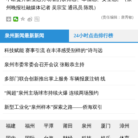
州晚报社融媒体记者 吴宗宝 通讯员 陈凯）
(责任编辑：唐秀敏)
泉州新闻最新新闻
24小时点击排行榜
科技赋能 赛事引流 在丰泽感受别样的“诗与远
泉州市委常委会召开会议 张毅恭主持
多部门联合创新推出掌上服务 车辆报废注销 线
“闽超”泉州主场球市持续火爆 连续两场预约
新型工业化“泉州样本”探索之路——侨海双引
福建
福州
平潭
莆田
泉州
厦门
漳州