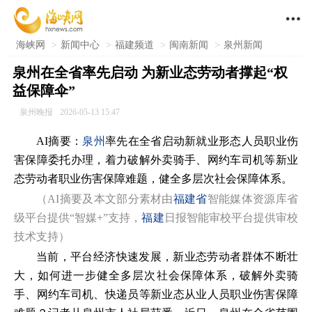

海峡网
>
新闻中心
>
福建频道
>
闽南新闻
>
泉州新闻
泉州在全省率先启动 为新业态劳动者撑起“权
益保障伞”
泉州晚报
2026-05-13 15:47
AI摘要：
泉州
率先在全省启动新就业形态人员职业伤
害保障委托办理，着力破解外卖骑手、网约车司机等新业
态劳动者职业伤害保障难题，健全多层次社会保障体系。
（AI摘要及本文部分素材由
福建省
智能媒体资源库省
级平台提供“智媒+”支持，
福建
日报智能审校平台提供审校
技术支持）
当前，平台经济快速发展，新业态劳动者群体不断壮
大，如何进一步健全多层次社会保障体系，破解外卖骑
手、网约车司机、快递员等新业态从业人员职业伤害保障