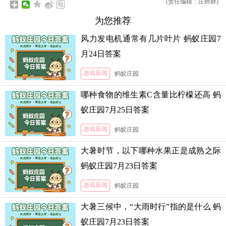
(责任编辑：庄婷婷)
为您推荐
风力发电机通常有几片叶片 蚂蚁庄园7
月24日答案
游戏新闻
蚂蚁庄园
哪种食物的维生素C含量比柠檬还高 蚂
蚁庄园7月25日答案
游戏新闻
蚂蚁庄园
大暑时节，以下哪种水果正是成熟之际
蚂蚁庄园7月23日答案
游戏新闻
蚂蚁庄园
大暑三候中，“大雨时行”指的是什么 蚂
蚁庄园7月23日答案