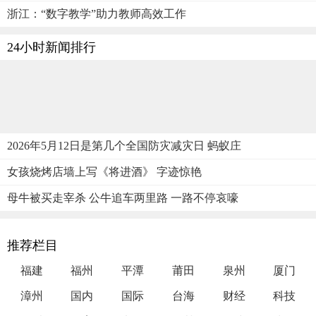
浙江：“数字教学”助力教师高效工作
24小时新闻排行
2026年5月12日是第几个全国防灾减灾日 蚂蚁庄
女孩烧烤店墙上写《将进酒》 字迹惊艳
母牛被买走宰杀 公牛追车两里路 一路不停哀嚎
推荐栏目
福建
福州
平潭
莆田
泉州
厦门
漳州
国内
国际
台海
财经
科技