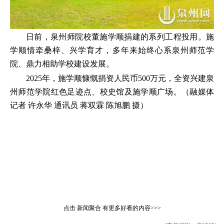
日前，泉州师院校董施学顺捐建的系列工程投用。施
学顺情牵桑梓、兴学育才，多年来始终心系泉州师范学
院、鼎力相助学校建设发展。
2025年，施学顺慷慨捐资人民币500万元，全资兴建泉
州师范学院红色足迹点、校史馆及施学顺广场。（融媒体
记者 许永华 通讯员 蒋双霖 陈旭鹏 摄）
点击
新闻聚合
有更多好看的内容>>>