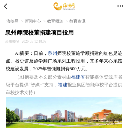


海峡网
>
新闻中心
>
教育频道
>
教育资讯
泉州师院校董捐建项目投用
泉州晚报
2026-05-12 18:09
AI摘要：日前，
泉州
师院校董施学顺捐建的红色足迹
点、校史馆及施学顺广场系列工程投用，其多年来心系该
校建设发展，2025年曾慷慨捐资500万元。
（AI摘要及本文部分素材由
福建省
智能媒体资源库省
级平台提供“智媒+”支持，
福建
报业集团智能审校平台提供
审校技术支持）