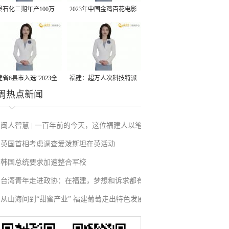
景石化二期年产100万
2023年中国金鸡百花电影
丙烷脱氢项目建成中交
节有福电影巡展31日启动
省6县市入选“2023全
福建：超万人次科技特派
周热点新闻
县域发展潜力百强县”
员一线开展服务
闽人智慧 | 一百年前的今天，这位福建人以笔
英国首相考虑调查爱泼斯坦在英活动
为刃、以身殉报
韩国总统要求加速整合军校
台湾青年走进政协：在福建，梦想和诉求都有
从山海间到“甜蜜产业” 福建葡萄走出特色发展
回音
之路