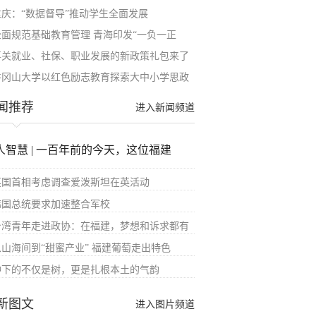
重庆：“数据督导”推动学生全面发展
全面规范基础教育管理 青海印发“一负一正
事关就业、社保、职业发展的新政策礼包来了
井冈山大学以红色励志教育探索大中小学思政
闻推荐
进入新闻频道
人智慧 | 一百年前的今天，这位福建
英国首相考虑调查爱泼斯坦在英活动
韩国总统要求加速整合军校
台湾青年走进政协：在福建，梦想和诉求都有
从山海间到“甜蜜产业” 福建葡萄走出特色
种下的不仅是树，更是扎根本土的气韵
新图文
进入图片频道