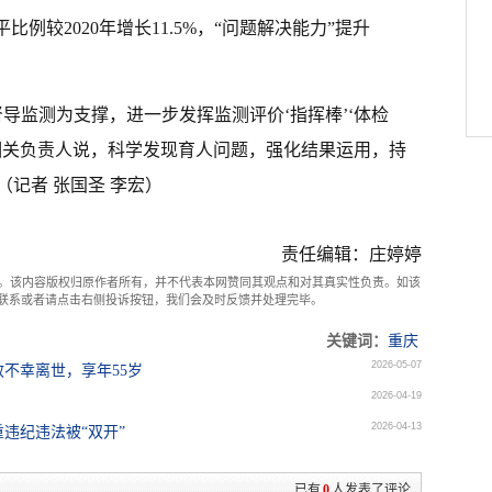
平比例较2020年增长11.5%，“问题解决能力”提升
导监测为支撑，进一步发挥监测评价‘指挥棒’‘体检
院相关负责人说，科学发现育人问题，强化结果运用，持
（记者 张国圣 李宏）
责任编辑：庄婷婷
。该内容版权归原作者所有，并不代表本网赞同其观点和对其真实性负责。如该
com联系或者请点击右侧投诉按钮，我们会及时反馈并处理完毕。
关键词：
重庆
2026-05-07
不幸离世，享年55岁
2026-04-19
2026-04-13
违纪违法被“双开”
已有
0
人发表了评论