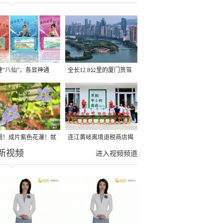
建“八仙”，各显神通
全长12.8公里的厦门筼筜
湖健身步道全线贯通
圈！成片紫色花瀑！就
连江黄岐离境退税商店揭
新视频
光明港公园
牌投用
进入视频频道