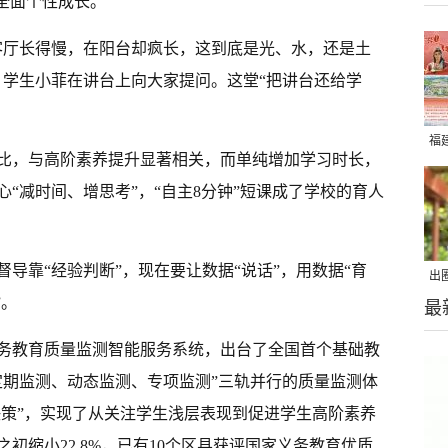
全面个性成长。
客厅长得慢，在阳台却疯长，这到底是光、水，还是土
，学生小菲在讲台上向大家提问。这堂“把讲台还给学
福
比，与高阶素养提升显著相关，而单纯增加学习时长，
“减时间、增思考”，“自主8分钟”短课成了学校的育人
导靠“经验判断”，现在要让数据“说话”，用数据“育
出
”。
最
在
务教育质量监测智能服务系统，出台了全国首个基础教
定期监测、动态监测、专项监测”三轨并行的质量监测体
决策”，实现了从关注学生浅层表现到促进学生高阶素养
初缩小22.8%，已有10个区县获评国家义务教育优质