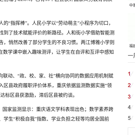
中
吨
的“指挥棒”。人民小学以“劳动萌主”小程序为切口，
找到了技术赋能评价的新路径。人和街小学借助智能测
告，悄然改善了部分学生的不良习惯。两江博雅小学则
福建
，在数学课中嵌入趣味测评，让学生在自评和互评中感知
一
国
向联动、“政、校、家、社”横向协同的数据应用机制赋
入区县政府履职评价体系，重庆依据监测数据实施“领
目，达标区县获激励，滞后区县被约谈。
效。国家监测显示：重庆语文学科表现出色；数学素养跨
、学生“积极自我”指数、学业负担之轻等均居全国前