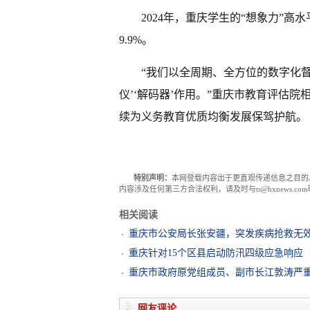
2024年，重庆学生的“想象力”高水
9.9%。
“我们以全周期、全方位的数字化督
仪’‘解码器’作用。”重庆市教育评估
续为义务教育优质均衡发展保驾护航。
特别声明：
本网登载内容出于更直观传递信息之目的
内容涉及任何第三方合法权利，请及时与ts@hxnews.
相关阅读
重庆市公安局长张安疆，突发疾病抢救无效
重庆针对15个区县启动防汛四级应急响应
重庆市政府原党组成员、副市长江敦涛严重
网友评论