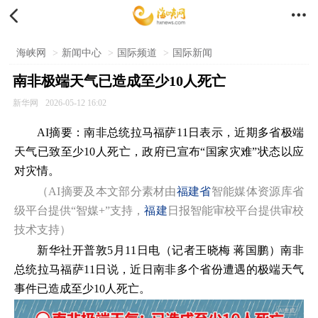


海峡网
>
新闻中心
>
国际频道
>
国际新闻
南非极端天气已造成至少10人死亡
新华网
2026-05-12 16:02
AI摘要：南非总统拉马福萨11日表示，近期多省极端
天气已致至少10人死亡，政府已宣布“国家灾难”状态以应
对灾情。
（AI摘要及本文部分素材由
福建省
智能媒体资源库省
级平台提供“智媒+”支持，
福建
日报智能审校平台提供审校
技术支持）
新华社开普敦5月11日电（记者王晓梅 蒋国鹏）南非
总统拉马福萨11日说，近日南非多个省份遭遇的极端天气
事件已造成至少10人死亡。