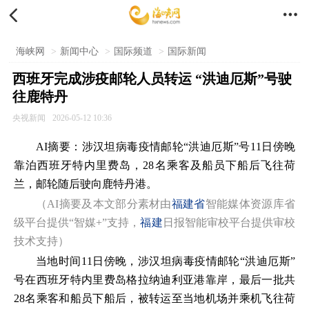


海峡网
>
新闻中心
>
国际频道
>
国际新闻
西班牙完成涉疫邮轮人员转运 “洪迪厄斯”号驶
往鹿特丹
央视新闻
2026-05-12 10:36
AI摘要：涉汉坦病毒疫情邮轮“洪迪厄斯”号11日傍晚
靠泊西班牙特内里费岛，28名乘客及船员下船后飞往荷
兰，邮轮随后驶向鹿特丹港。
（AI摘要及本文部分素材由
福建省
智能媒体资源库省
级平台提供“智媒+”支持，
福建
日报智能审校平台提供审校
技术支持）
当地时间11日傍晚，涉汉坦病毒疫情邮轮“洪迪厄斯”
号在西班牙特内里费岛格拉纳迪利亚港靠岸，最后一批共
28名乘客和船员下船后，被转运至当地机场并乘机飞往荷