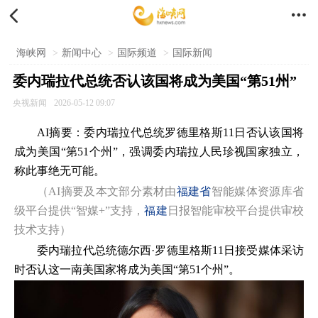


海峡网
>
新闻中心
>
国际频道
>
国际新闻
委内瑞拉代总统否认该国将成为美国“第51州”
央视新闻
2026-05-12 09:07
AI摘要：委内瑞拉代总统罗德里格斯11日否认该国将
成为美国“第51个州”，强调委内瑞拉人民珍视国家独立，
称此事绝无可能。
（AI摘要及本文部分素材由
福建省
智能媒体资源库省
级平台提供“智媒+”支持，
福建
日报智能审校平台提供审校
技术支持）
委内瑞拉代总统德尔西·罗德里格斯11日接受媒体采访
时否认这一南美国家将成为美国“第51个州”。