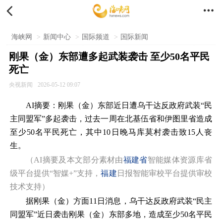


海峡网
>
新闻中心
>
国际频道
>
国际新闻
刚果（金）东部遭多起武装袭击 至少50名平民
死亡
央视新闻
2026-05-12 09:07
AI摘要：刚果（金）东部近日遭乌干达反政府武装“民
主同盟军”多起袭击，过去一周在北基伍省和伊图里省造成
至少50名平民死亡，其中10日晚马库莫村袭击致15人丧
生。
（AI摘要及本文部分素材由
福建省
智能媒体资源库省
级平台提供“智媒+”支持，
福建
日报智能审校平台提供审校
技术支持）
据刚果（金）方面11日消息，乌干达反政府武装“民主
同盟军”近日袭击刚果（金）东部多地，造成至少50名平民