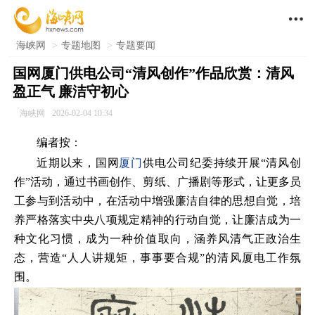

海峡网
>
专题地图
>
专题要闻
国网厦门供电公司“清风创作”作品欣赏：清风
盈正气 廉洁守初心
海峡网
2026-02-04 10:34
编者按：
近期以来，国网
厦门
供电公司纪委持续开展“清风创
作”活动，通过书画创作、剪纸、广播剧等形式，让更多员
工参与到活动中，在活动中增强廉洁自律的思想自觉，培
养严格落实中央八项规定精神的行动自觉，让廉洁成为一
种文化习惯，成为一种价值取向，涵养风清气正政治生
态，营造“人人讲规矩，事事要合规”的清风厦电工作氛
围。