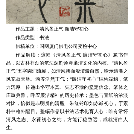
作品主题：清风盈正气 廉洁守初心
作品类型：书法
供稿单位：国网厦门供电公司变检中心
作品解读：这幅《清风盈正气 廉洁守初心》篆书作
品，以古朴苍劲的笔法深刻诠释廉洁文化的内核。“清风盈
正气”五字圆润流畅，如清风拂面般澄澈自然，喻示清廉之
风充盈天地、涵养浩然正气；“廉洁守初心”结构端稳，笔
力沉厚，传递出恪守本真、矢志不渝的坚定信念。篆体之
庄重典雅，呼应廉洁精神的历史传承；墨色与宣纸的浓淡
对比，恰似是非明辨的清醒；朱红钤印如赤诚初心，于素
朴中格外醒目。整幅作品以书法艺术化育人心：唯有常怀
清风之志、永葆初心之纯，方能行稳致远，成就清白人
生。