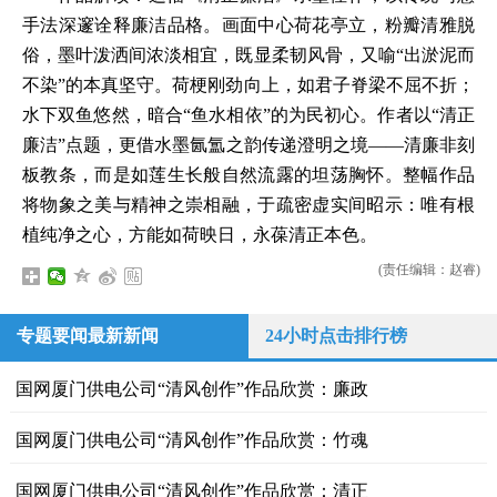
手法深邃诠释廉洁品格。画面中心荷花亭立，粉瓣清雅脱
俗，墨叶泼洒间浓淡相宜，既显柔韧风骨，又喻“出淤泥而
不染”的本真坚守。荷梗刚劲向上，如君子脊梁不屈不折；
水下双鱼悠然，暗合“鱼水相依”的为民初心。作者以“清正
廉洁”点题，更借水墨氤氲之韵传递澄明之境——清廉非刻
板教条，而是如莲生长般自然流露的坦荡胸怀。整幅作品
将物象之美与精神之崇相融，于疏密虚实间昭示：唯有根
植纯净之心，方能如荷映日，永葆清正本色。
(责任编辑：赵睿)
专题要闻最新新闻
24小时点击排行榜
国网厦门供电公司“清风创作”作品欣赏：廉政
国网厦门供电公司“清风创作”作品欣赏：竹魂
国网厦门供电公司“清风创作”作品欣赏：清正