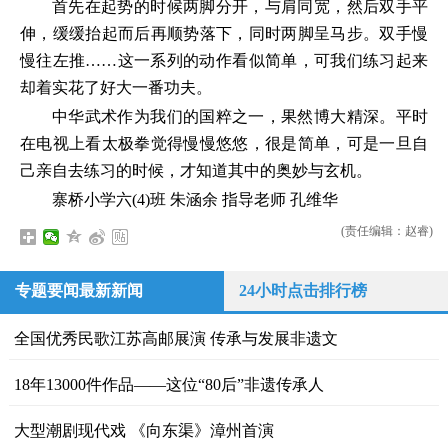
首先在起势的时候两脚分开，与肩同宽，然后双手平
伸，缓缓抬起而后再顺势落下，同时两脚呈马步。双手慢
慢往左推……这一系列的动作看似简单，可我们练习起来
却着实花了好大一番功夫。
中华武术作为我们的国粹之一，果然博大精深。平时
在电视上看太极拳觉得慢慢悠悠，很是简单，可是一旦自
己亲自去练习的时候，才知道其中的奥妙与玄机。
寨桥小学六(4)班 朱涵余 指导老师 孔维华
(责任编辑：赵睿)
专题要闻最新新闻
24小时点击排行榜
全国优秀民歌江苏高邮展演 传承与发展非遗文
18年13000件作品——这位“80后”非遗传承人
大型潮剧现代戏 《向东渠》漳州首演