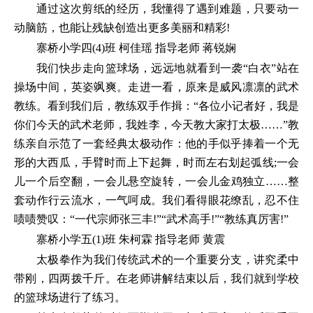
通过这次剪纸的经历，我懂得了遇到难题，只要动一
动脑筋，也能让残缺创造出更多美丽和精彩!
寨桥小学四(4)班 柯佳瑶 指导老师 蒋锐娴
我们快步走向篮球场，远远地就看到一袭“白衣”站在
操场中间，英姿飒爽。走进一看，原来是威风凛凛的武术
教练。看到我们后，教练双手作揖：“各位小记者好，我是
你们今天的武术老师，我姓李，今天教大家打太极……”教
练亲自示范了一套经典太极动作：他的手似乎捧着一个无
形的大西瓜，手臂时而上下起舞，时而左右划起弧线;一会
儿一个后空翻，一会儿悬空旋转，一会儿金鸡独立……整
套动作行云流水，一气呵成。我们看得眼花缭乱，忍不住
啧啧赞叹：“一代宗师张三丰!”“武术高手!”“教练真厉害!”
寨桥小学五(1)班 朱柯霖 指导老师 黄震
太极拳作为我们传统武术的一个重要分支，讲究柔中
带刚，四两拨千斤。在老师讲解结束以后，我们就到学校
的篮球场进行了练习。