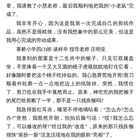
章，我请教了小慧老师，最后我顺利地把我的“小老鼠”完
成了。
我非常开心，因为这是我第一次完成自己的剪纸作
品，虽然不是很精致，没有我想象中的那么完美，但这是
我用心完成的劳动成果。
寨桥小学四(3)班 谈梓辛 指导老师 庄明亚
我拿到的图案是十二生肖中的猴子。只见它双腿盘
坐，手里捧着一个又大又圆的桃子虎视眈眈地盯住它看，
好像随时要把这个桃子吃掉似的。我心急莽荒地开剪!剪刀
顺着外轮廓一点一点地把边上的纸除掉。突然，我愣住
了，剪刀也在我手中戛然而止。原来，神兜兜的我把猴子
的尾巴给剪断了一半，那不是一只残疾猴吗?
我急得面红耳赤，嘴里不停地嘀咕着：“怎么办?怎么
办?”突然，我豁然开朗，拍拍后脑勺说：“哎?我怎么忘
了，可以修改的呀!”经过我的“改造”，原来的那只残疾猴
很快“装扮一新”活龙活现地在我的眼前“亮相”了。