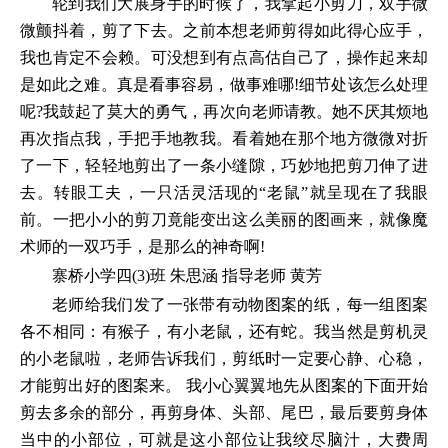
轮到我们大展身手的时候了，我拿起小剪刀，双手微
微颤抖着，剪了下去。之前本想老师剪得如此得心应手，
我也肯定不会赖。可没想到有点高估自己了，操作起来却
是如此之难。真是看事容易，做事难哪!细节处该怎么处理
呢?我鼓起了莫大的勇气，再次向老师请教。她不厌其烦地
再次指点我，手把手地教我。看着她在那个地方微微对折
了一下，轻轻地剪出了一条小缝隙，巧妙地把剪刀伸了进
去。转眼工夫，一只活灵活现的“老鼠”就呈现在了我眼
前。一把小小的剪刀竟能变出这么美丽的图画来，就像魔
术师的一双巧手，是那么的神奇啊!
寨桥小学四(3)班 朱思涵 指导老师 黄芳
老师给我们发了一张带有动物图案的纸，每一组图案
各不相同：有猴子，有小老鼠，还有蛇。我当然是剪机灵
的小老鼠啦，老师告诉我们，剪纸时一定要心静、心稳，
才能剪出好的图案来。 我小心翼翼地先从图案的下面开始
剪去多余的部分，再剪身体、头部、尾巴，最后要剪身体
当中的小部位，可就是这小部位让我绞尽脑汁，大费周