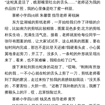
“这蛇真是活了，瞧那嘴里吐出的舌头……”老师还为我的
作品拍了照，我的心里像是吃了蜜一样甜。
寨桥小学四(4)班 朱馨蕾 指导老师 蒋锐娴
东方盐湖城的剪纸老师，一开始给我们作了详细的介
绍，比如南方的剪纸比较精致，图案花色多变;北方的剪纸
朴实生动，充满生活气息。接着，老师就发给每位同学一
张印有图案的纸，让大家试试手。这么精美的图案，要在
短时间内完成，那岂不是比登天还难?我硬着头皮，小心翼
翼地拿起剪刀，开工了。没多久，一条蛇的外形就呈现出
来了，看来，也不算难嘛，我暗自松了口气。
接下来轮到剪出蛇身的花纹了。“哎呦。”刚刚有所放
松的我，一不小心就在蛇的舌头上剪了一刀，剪纸老师看
到了我的窘况，走过来拍了拍我的肩膀鼓励我说：“没关系
的，不要害怕，大胆一些。”还教了我补救的方法，我擦了
擦额头上的汗，哎，总算惊险过关。
寨桥小学四(1)班 钱灵杰 指导老师 黄芳