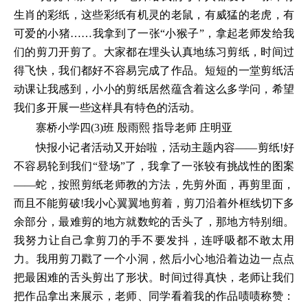
生肖的彩纸，这些彩纸有机灵的老鼠，有威猛的老虎，有
可爱的小猪……我拿到了一张“小猴子”，拿起老师发给我
们的剪刀开剪了。大家都在埋头认真地练习剪纸，时间过
得飞快，我们都好不容易完成了作品。短短的一堂剪纸活
动课让我感到，小小的剪纸居然蕴含着这么多学问，希望
我们多开展一些这样具有特色的活动。
寨桥小学四(3)班 殷雨熙 指导老师 庄明亚
快报小记者活动又开始啦，活动主题内容——剪纸!好
不容易轮到我们“登场”了，我拿了一张较有挑战性的图案
——蛇，按照剪纸老师教的方法，先剪外面，再剪里面，
而且不能剪破!我小心翼翼地剪着，剪刀沿着外框线切下多
余部分，最难剪的地方就数蛇的舌头了，那地方特别细。
我努力让自己拿剪刀的手不要发抖，连呼吸都不敢太用
力。我用剪刀戳了一个小洞，然后小心地沿着边边一点点
把最困难的舌头剪出了形状。时间过得真快，老师让我们
把作品拿出来展示，老师、同学看着我的作品啧啧称赞：