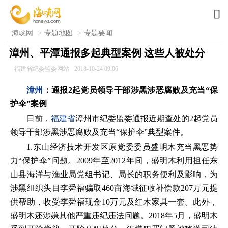

海峡网
>
专题地图
>
专题要闻
漳州、平潭通报多起典型案例 这些人被处分
福建省纪委监委网站
2018-10-24 09:06
漳州
：通报2起党员领导干部涉黑涉恶腐败及充当“保
护伞”案例
日前，
福建省
漳州市纪委监委通报近期查处的2起党员
领导干部涉黑涉恶腐败及充当“保护伞”典型案件。
1.东山经济技术开发区原党委委员盛明木充当黑恶势
力“保护伞”问题。2009年至2012年间，盛明木利用担任东
山县海洋与渔业局党组书记、局长的职务便利及影响，为
涉黑组织头目李舜福骗取460亩海域征收补偿款207万元提
供帮助，收受李舜福现金10万元及红木家具一套。此外，
盛明木还涉嫌其他严重违纪违法问题。2018年5月，盛明木