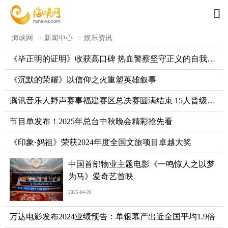

海峡网
>
新闻中心
>
娱乐资讯
《毕正明的证明》收获高口碑 热血警察坚守正义的自我证明
《沉默的荣耀》以信仰之火重塑英雄叙事
腾讯音乐人野声赛事福建赛区总决赛圆满结束 15人晋级全国总决赛
节目单发布！2025年总台中秋晚会精彩抢先看
《印象·妈祖》荣获2024年度全国文旅项目卓越大奖
中国首部物业主题电影《一鸣惊人之以梦
为马》爱奇艺首映
2025-04-20
万达电影发布2024业绩预告：单银幕产出近全国平均1.9倍