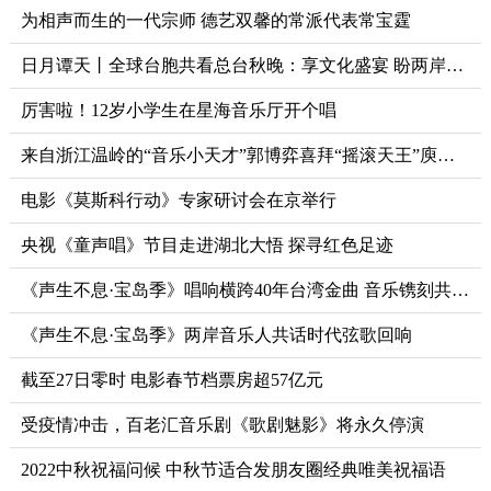
为相声而生的一代宗师 德艺双馨的常派代表常宝霆
日月谭天丨全球台胞共看总台秋晚：享文化盛宴 盼两岸团圆
厉害啦！12岁小学生在星海音乐厅开个唱
来自浙江温岭的“音乐小天才”郭博弈喜拜“摇滚天王”庾澄庆为师
电影《莫斯科行动》专家研讨会在京举行
央视《童声唱》节目走进湖北大悟 探寻红色足迹
《声生不息·宝岛季》唱响横跨40年台湾金曲 音乐镌刻共同记忆
《声生不息·宝岛季》两岸音乐人共话时代弦歌回响
截至27日零时 电影春节档票房超57亿元
受疫情冲击，百老汇音乐剧《歌剧魅影》将永久停演
2022中秋祝福问候 中秋节适合发朋友圈经典唯美祝福语