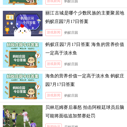
游戏新闻
蚂蚁庄园
丽江古城是哪个少数民族的主要聚居地
蚂蚁庄园7月17日答案
游戏新闻
蚂蚁庄园
蚂蚁庄园7月17日答案 海鱼的营养价值
一定高于淡水鱼
游戏新闻
蚂蚁庄园
海鱼的营养价值一定高于淡水鱼 蚂蚁庄
园7月17日答案
游戏新闻
蚂蚁庄园
贝林厄姆赛后暴怒 拍击阿根廷球员后脑
可能将面临追加禁赛处罚
新闻快讯