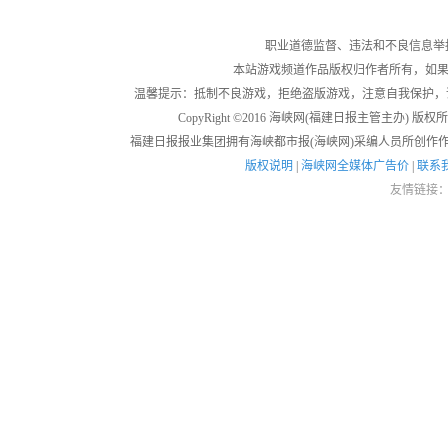
职业道德监督、违法和不良信息举报电话：05
本站游戏频道作品版权归作者所有，如果
温馨提示：抵制不良游戏，拒绝盗版游戏，注意自我保护，
CopyRight ©2016 海峡网(福建日报主管主办) 版权所有
福建日报报业集团拥有海峡都市报(海峡网)采编人员所创作
版权说明
|
海峡网全媒体广告价
|
联系
友情链接