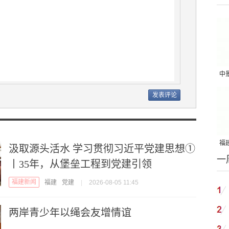
中
吨
福建
汲取源头活水 学习贯彻习近平党建思想①
一
国
丨35年，从堡垒工程到党建引领
福建新闻
福建
党建
|
2026-08-05 11:45
两岸青少年以绳会友增情谊