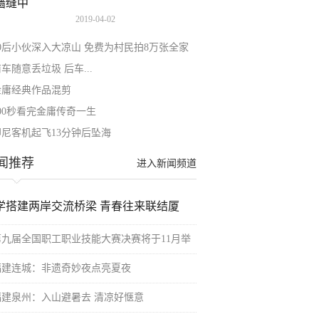
2019-04-02
90后小伙深入大凉山 免费为村民拍8万张全家
车随意丢垃圾 后车...
金庸经典作品混剪
200秒看完金庸传奇一生
印尼客机起飞13分钟后坠海
闻推荐
进入新闻频道
学搭建两岸交流桥梁 青春往来联结厦
第九届全国职工职业技能大赛决赛将于11月举
福建连城：非遗奇妙夜点亮夏夜
福建泉州：入山避暑去 清凉好惬意