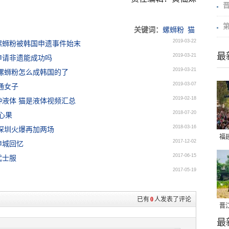
关键词：
螺蛳粉
猫
2019-03-22
螺蛳粉被韩国申遗事件始末
最
2019-03-21
申请非遗能成功吗
2019-03-21
螺蛳粉怎么成韩国的了
2019-03-07
通女子
2019-02-18
液体 猫是液体视频汇总
2018-07-20
心果
2018-03-16
深圳火爆再加两场
福
2017-12-02
申城回忆
亮
2017-06-15
武士服
2017-05-19
已有
0
人发表了评论
晋
最
千