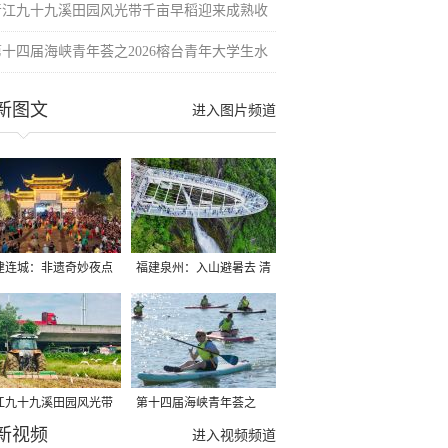
晋江九十九溪田园风光带千亩早稻迎来成熟收
第十四届海峡青年荟之2026榕台青年大学生水
新图文
进入图片频道
建连城：非遗奇妙夜点
福建泉州：入山避暑去 清
夏夜
凉好惬意
江九十九溪田园风光带
第十四届海峡青年荟之
新视频
亩早稻迎来成熟收割季
2026榕台青年大学生水上
进入视频频道