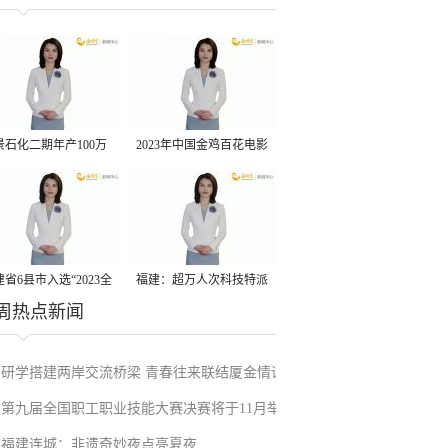
运动交流营
景石化二期年产100万
2023年中国金鸡百花电影
丙烷脱氢项目建成中交
节有福电影巡展31日启动
省6县市入选“2023全
福建：超万人次科技特派
周热点新闻
县域发展潜力百强县”
员一线开展服务
研学搭建两岸交流桥梁 青春往来联结厦金情谊
第九届全国职工职业技能大赛决赛将于11月举
福建连城：非遗奇妙夜点亮夏夜