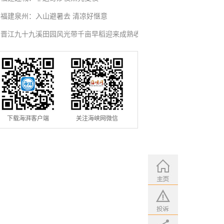
行
福建泉州：入山避暑去 清凉好惬意
晋江九十九溪田园风光带千亩早稻迎来成熟收
割季
下载海湃客户端
关注海峡网微信