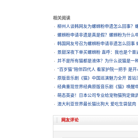
相关阅读
柳州人谈韩网友为螺蛳粉申遗怎么回事？
螺蛳粉申请非遗是真是假？螺蛳粉为什么
韩国网友号召为螺蛳粉申请非遗怎么回事 
景甜深夜下单买螺蛳粉 直呼：我也是个普
并不是所有猫都是液体？为什么说猫是一种
“百岁猫”陪伴四代人 看家护院一把手 是开
原版音乐剧《猫》中国巡演魅力全开 首站
经典重现世界经典原版音乐剧《猫》唤醒
萌态英姿！日本公司专业给宠物猫狗定做
澳大利亚世界最长猫比狗大 爱吃生袋鼠肉
网友评论