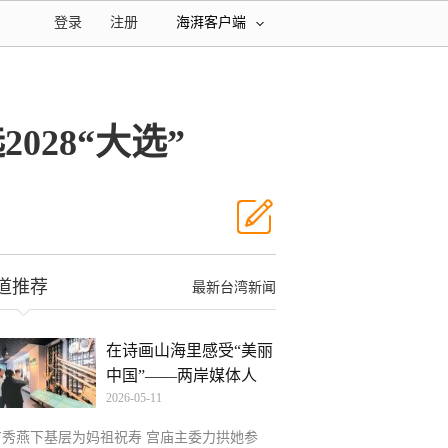
登录
注册
海湃客户端
28“大选”
道推荐
最新台湾新闻
在诗画山海里感受“美丽
中国”——两岸媒体人
2026-05-11
卢秀燕下基层为妈祖祝寿 宫庙主委力拱她参