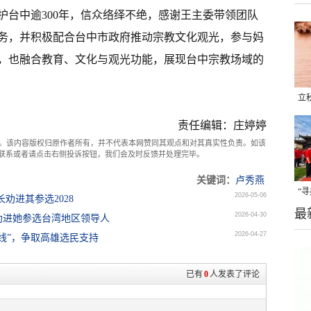
护台中逾300年，信众络绎不绝，感谢王主委带领团队
务，并积极配合台中市政府推动宗教文化观光，参与妈
，也融合教育、文化与观光功能，展现台中宗教场域的
立
晒
责任编辑：庄婷婷
味
。该内容版权归原作者所有，并不代表本网赞同其观点和对其真实性负责。如该
com联系或者请点击右侧投诉按钮，我们会及时反馈并处理完毕。
关键词：
卢秀燕
“
2026-05-06
劝进其参选2028
最
题
2026-04-30
劝进她参选台湾地区领导人
2026-04-27
线”，争取高雄选民支持
已有
0
人发表了评论