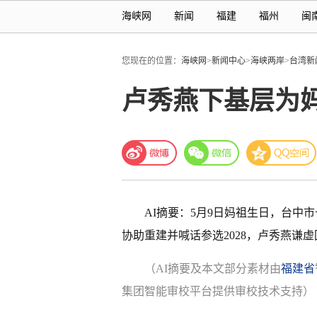
海峡网
新闻
福建
福州
闽
您现在的位置：
海峡网
>
新闻中心
>
海峡两岸
>
台湾新
卢秀燕下基层为妈
AI摘要：5月9日妈祖生日，台中
协助重建并喊话参选2028，卢秀燕谦
（AI摘要及本文部分素材由
福建省
集团智能审校平台提供审校技术支持）