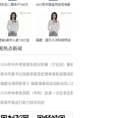
景石化二期年产100万
2023年中国金鸡百花电影
丙烷脱氢项目建成中交
节有福电影巡展31日启动
省6县市入选“2023全
福建：超万人次科技特派
周热点新闻
县域发展潜力百强县”
员一线开展服务
2026年中外男篮俱乐部对抗赛（宁化站）重磅
泉州市委书记张毅恭接受纪律审查和监察调查
来袭！抢票通道即将开启→
福建沿海停航停工 福建海事局启动防台风二级
2026年体育类高职（专科）批第一次征求志愿
应急响应
财政平稳运行助力经济向好
填报