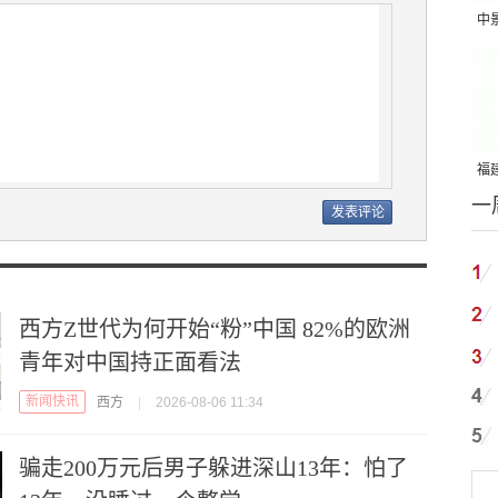
中
吨
福建
一
国
西方Z世代为何开始“粉”中国 82%的欧洲
青年对中国持正面看法
新闻快讯
西方
|
2026-08-06 11:34
骗走200万元后男子躲进深山13年：怕了