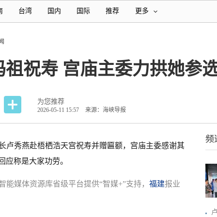
南
台湾
国内
国际
推荐
更多
闻
祖祝寿 宫庙主委力拱她参选20
为您推荐
2026-05-11 15:57
来源：海峡导报
频
市长卢秀燕赴梧栖浩天宫祝寿并赠匾额，宫庙主委感谢其
虚回应称是大家功劳。
智能媒体资源库省级平台提供“智媒+”支持，
福建
报业