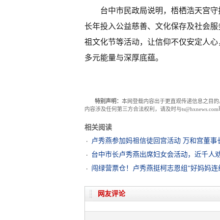
台中市民政局说明，梧栖浩天宫守
长年投入公益慈善、文化保存及社会服
祖文化节等活动，让信仰不仅安定人心
多元能量与深厚底蕴。
特别声明：
本网登载内容出于更直观传递信息之目的
内容涉及任何第三方合法权利，请及时与ts@hxnews.
相关阅读
卢秀燕参加妈祖信徒回宫活动 万和宫董事长
台中市长卢秀燕出席妇女会活动，近千人
闯绿营票仓！卢秀燕挺柯志恩组“好妈妈连
网友评论