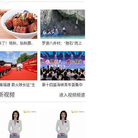
秋了！啃秋、贴秋膘、
罗源八井村：“抱石”而上
秋，福建人这样过才够
→
寻美福建 薪火映长征”主
第十四届海峡青年荟集中
新视频
活动在龙岩长汀启动
阶段活动在福州举行
进入视频频道