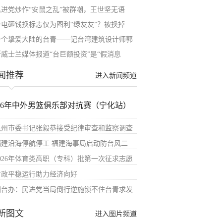
民进党炒作“安鼠之乱”被群嘲，王世坚无语
台电砸钱换标志仅为图利“绿友友”？被换掉
一个挚爱大陆的台青——记台湾建筑设计师郭
斯威士兰媒体报道“台巨额投资”是“假消息
闻推荐
进入新闻频道
026年中外男篮俱乐部对抗赛（宁化站）
泉州市委书记张毅恭接受纪律审查和监察调查
福建沿海停航停工 福建海事局启动防台风二
2026年体育类高职（专科）批第一次征求志愿
财政平稳运行助力经济向好
国台办：民进党当局倒行逆施锁不住台青求发
新图文
进入图片频道