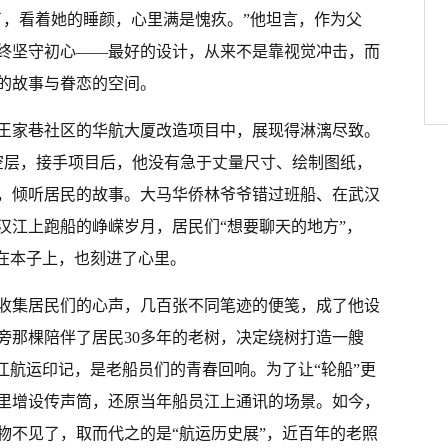
了，看着她的睡颜，心里满是愧疚。”他坦言，作为父
终坚守初心——最好的设计，从来不是靠视觉冲击，而
的故事与眷恋的空间。
王家巷社区的华航大厦改造项目中，展现得淋漓尽致。
架空层，接手项目后，他没有急于丈量尺寸、绘制图纸，
，倾听居民的故事。大马华侨林爷爷错过班船、在武汉
汉江上跑船的峥嵘岁月，居民们“想要聊天的地方”，
记在本子上，也刻进了心里。
收集居民们的心声，几百张不同笔迹的便笺，成了他设
旁那棵陪伴了居民30多年的老树，决定绕树打造一艘
江航运印记，是老船员们的青春回响。为了让“轮船”更
里增设传声筒，还原当年船员江上通讯的场景。如今，
物不见了，取而代之的是“航运历史展”，近百年的老照