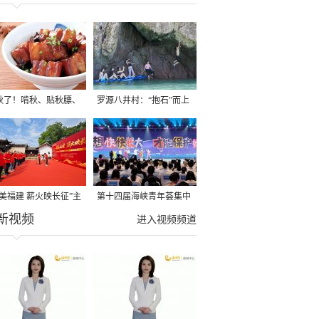
秋了！啃秋、贴秋膘、
罗源八井村：“抱石”而上
秋，福建人这样过才够
→
寻美福建 薪火映长征”主
第十四届海峡青年荟集中
新视频
活动在龙岩长汀启动
阶段活动在福州举行
进入视频频道