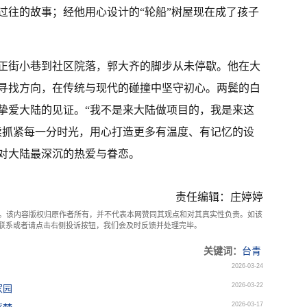
过往的故事；经他用心设计的“轮船”树屋现在成了孩子
正街小巷到社区院落，郭大齐的脚步从未停歇。他在大
寻找方向，在传统与现代的碰撞中坚守初心。两鬓的白
挚爱大陆的见证。“我不是来大陆做项目的，我是来这
续抓紧每一分时光，用心打造更多有温度、有记忆的设
对大陆最深沉的热爱与眷恋。
责任编辑：庄婷婷
。该内容版权归原作者所有，并不代表本网赞同其观点和对其真实性负责。如该
com联系或者请点击右侧投诉按钮，我们会及时反馈并处理完毕。
关键词：
台青
2026-03-24
2026-03-22
家园
2026-03-17