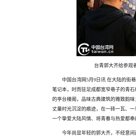
台青郭大齐给参观
中国台湾网5月9日讯 在大陆的
笔记本，时而驻足成都宽窄巷子的青石
的亭台楼阁，品味古典建筑的雅致韵味
丈量时光沉淀的痕迹，在一砖一瓦、一
一个挚爱大陆风情、将青春与热爱都奉
今年尚显年轻的郭大齐，不经意间