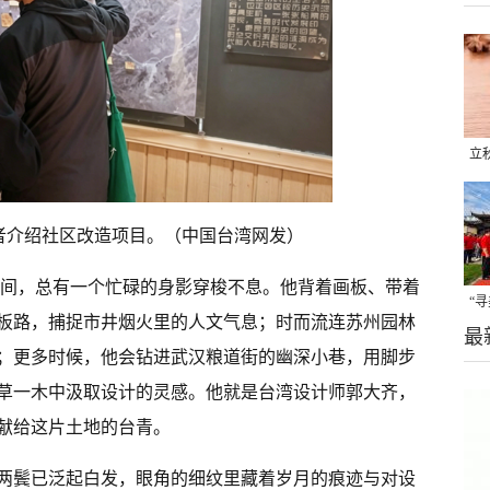
立
晒
味
者介绍社区改造项目。（中国台湾网发）
街巷间，总有一个忙碌的身影穿梭不息。他背着画板、带着
“
板路，捕捉市井烟火里的人文气息；时而流连苏州园林
最
题
；更多时候，他会钻进武汉粮道街的幽深小巷，用脚步
草一木中汲取设计的灵感。他就是台湾设计师郭大齐，
献给这片土地的台青。
两鬓已泛起白发，眼角的细纹里藏着岁月的痕迹与对设