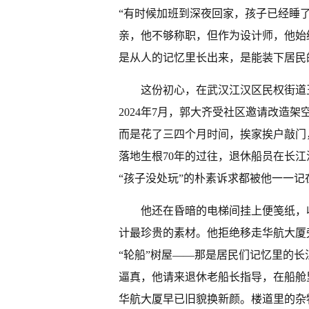
“有时候加班到深夜回家，孩子已经睡
亲，他不够称职，但作为设计师，他始
是从人的记忆里长出来，是能装下居民
这份初心，在武汉江汉区民权街道
2024年7月，郭大齐受社区邀请改造
而是花了三四个月时间，挨家挨户敲门
落地生根70年的过往，退休船员在长江
“孩子没处玩”的朴素诉求都被他一一
他还在昏暗的电梯间挂上便笺纸，
计最珍贵的素材。他拒绝移走华航大厦
“轮船”树屋——那是居民们记忆里的长
逼真，他请来退休老船长指导，在船舱
华航大厦早已旧貌换新颜。楼道里的杂