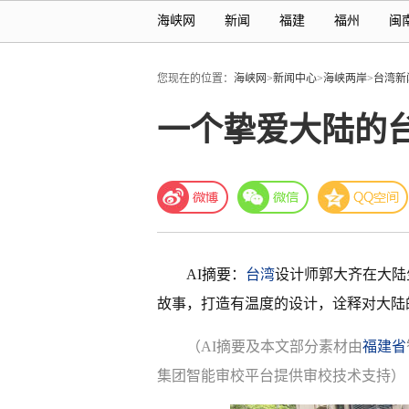
海峡网
新闻
福建
福州
闽
您现在的位置：
海峡网
>
新闻中心
>
海峡两岸
>
台湾新
一个挚爱大陆的
AI摘要：
台湾
设计师郭大齐在大陆
故事，打造有温度的设计，诠释对大陆
（AI摘要及本文部分素材由
福建省
集团智能审校平台提供审校技术支持）