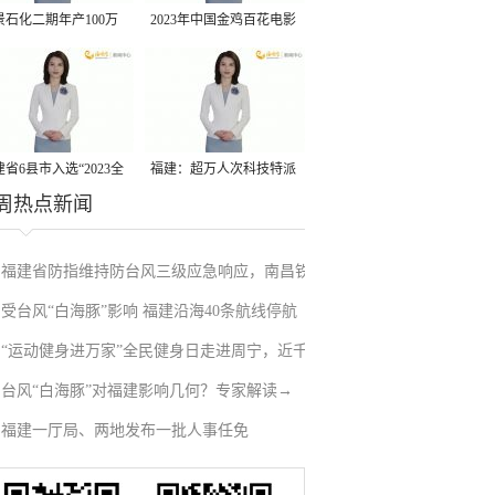
景石化二期年产100万
2023年中国金鸡百花电影
丙烷脱氢项目建成中交
节有福电影巡展31日启动
省6县市入选“2023全
福建：超万人次科技特派
周热点新闻
县域发展潜力百强县”
员一线开展服务
福建省防指维持防台风三级应急响应，南昌铁
受台风“白海豚”影响 福建沿海40条航线停航
路停运部分旅客列车→
“运动健身进万家”全民健身日走进周宁，近千
台风“白海豚”对福建影响几何？专家解读→
人徒步云端
福建一厅局、两地发布一批人事任免