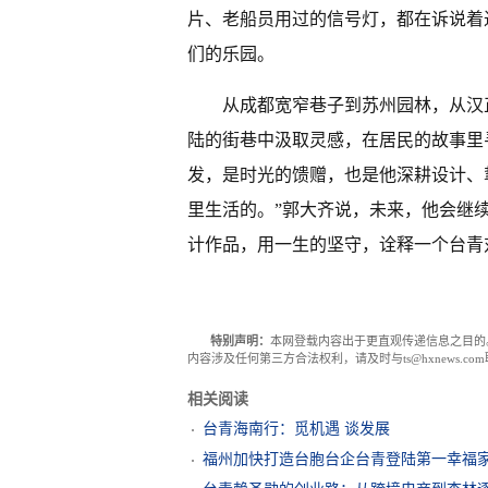
片、老船员用过的信号灯，都在诉说着
们的乐园。
从成都宽窄巷子到苏州园林，从汉
陆的街巷中汲取灵感，在居民的故事里
发，是时光的馈赠，也是他深耕设计、
里生活的。”郭大齐说，未来，他会继
计作品，用一生的坚守，诠释一个台青
特别声明：
本网登载内容出于更直观传递信息之目的
内容涉及任何第三方合法权利，请及时与ts@hxnews.
相关阅读
台青海南行：觅机遇 谈发展
福州加快打造台胞台企台青登陆第一幸福