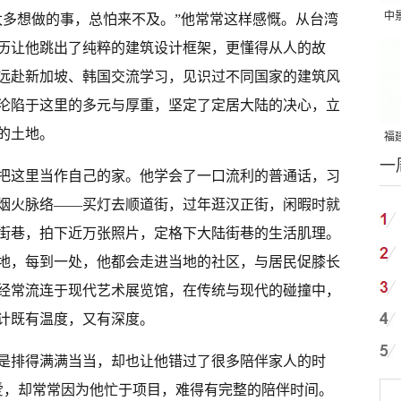
中
太多想做的事，总怕来不及。”他常常这样感慨。从台湾
吨
历让他跳出了纯粹的建筑设计框架，更懂得从人的故
远赴新加坡、韩国交流学习，见识过不同国家的建筑风
沦陷于这里的多元与厚重，坚定了定居大陆的决心，立
的土地。
福建
一
国
已把这里当作自己的家。他学会了一口流利的普通话，习
烟火脉络——买灯去顺道街，过年逛汉正街，闲暇时就
街巷，拍下近万张照片，定格下大陆街巷的生活肌理。
地，每到一处，他都会走进当地的社区，与居民促膝长
经常流连于现代艺术展览馆，在传统与现代的碰撞中，
计既有温度，又有深度。
是排得满满当当，却也让他错过了很多陪伴家人的时
爱，却常常因为他忙于项目，难得有完整的陪伴时间。