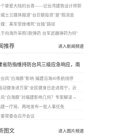
一个挚爱大陆的台青——记台湾建筑设计师郭
斯威士兰媒体报道“台巨额投资”是“假消息
台媒：美军受挫堵死“台独”路径
急于向海外采购5款弹药 台军武器弹药为何“
闻推荐
进入新闻频道
建省防指维持防台风三级应急响应，南
受台风“白海豚”影响 福建沿海40条航线停
“运动健身进万家”全民健身日走进周宁，近
台风“白海豚”对福建影响几何？专家解读→
福建一厅局、两地发布一批人事任免
省委常委会召开会议
新图文
进入图片频道