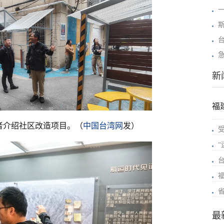
新
福
者介绍社区改造项目。（
中国台湾网
发）
最