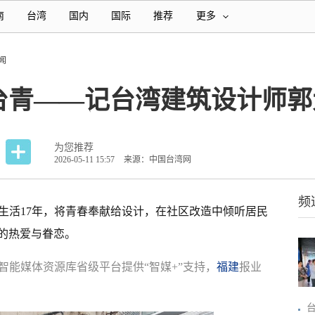
南
台湾
国内
国际
推荐
更多
闻
台青——记台湾建筑设计师郭
为您推荐
2026-05-11 15:57
来源：中国台湾网
频
生活17年，将青春奉献给设计，在社区改造中倾听居民
的热爱与眷恋。
智能媒体资源库省级平台提供“智媒+”支持，
福建
报业