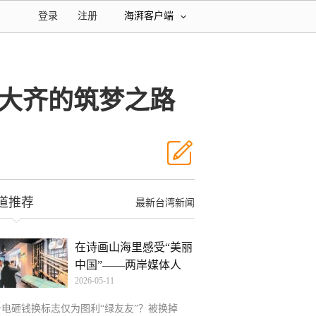
登录
注册
海湃客户端
大齐的筑梦之路
道推荐
最新台湾新闻
在诗画山海里感受“美丽
中国”——两岸媒体人
2026-05-11
台电砸钱换标志仅为图利“绿友友”？被换掉